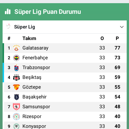
Süper Lig Puan Durumu
Süper Lig
#
Takım
O
P
Galatasaray
33
77
1
Fenerbahçe
33
73
2
Trabzonspor
33
69
3
Beşiktaş
33
59
4
Göztepe
33
55
5
Başakşehir
33
54
6
Samsunspor
33
48
7
Rizespor
33
40
8
Konyaspor
33
40
9