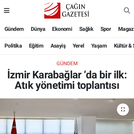
Politika
Nöbetçi Eczaneler
Gündem
Dünya
Ekonomi
Sağlık
Spor
Magaz
Eğitim
Hava Durumu
Politika
Eğitim
Asayiş
Yerel
Yaşam
Kültür &
Asayiş
Namaz Vakitleri
GÜNDEM
Yerel
Trafik Durumu
İzmir Karabağlar ‘da bir ilk:
Atık yönetimi toplantısı
Yaşam
Süper Lig Puan Durumu ve Fikstür
Kültür & Sanat
Tüm Manşetler
Bilim-Teknoloji
Son Dakika Haberleri
Köşe Yazıları
Haber Arşivi