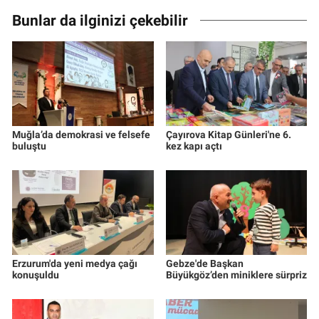
Bunlar da ilginizi çekebilir
Muğla’da demokrasi ve felsefe
Çayırova Kitap Günleri'ne 6.
buluştu
kez kapı açtı
Erzurum'da yeni medya çağı
Gebze'de Başkan
konuşuldu
Büyükgöz’den miniklere sürpriz