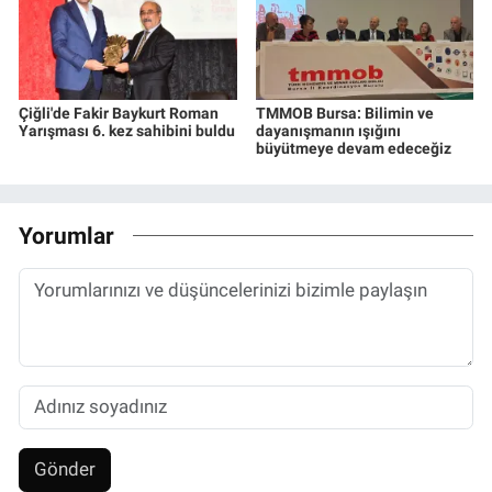
Çiğli'de Fakir Baykurt Roman
TMMOB Bursa: Bilimin ve
Yarışması 6. kez sahibini buldu
dayanışmanın ışığını
büyütmeye devam edeceğiz
Yorumlar
Gönder