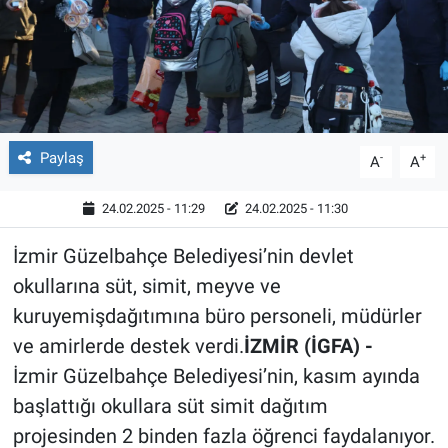
Röportaj
Video Galeri
Paylaş
-
+
A
A
24.02.2025 - 11:29
24.02.2025 - 11:30
İzmir Güzelbahçe Belediyesi’nin devlet
okullarına süt, simit, meyve ve
kuruyemişdağıtımına büro personeli, müdürler
ve amirlerde destek verdi.
İZMİR (İGFA) -
İzmir Güzelbahçe Belediyesi’nin, kasım ayında
başlattığı okullara süt simit dağıtım
projesinden 2 binden fazla öğrenci faydalanıyor.