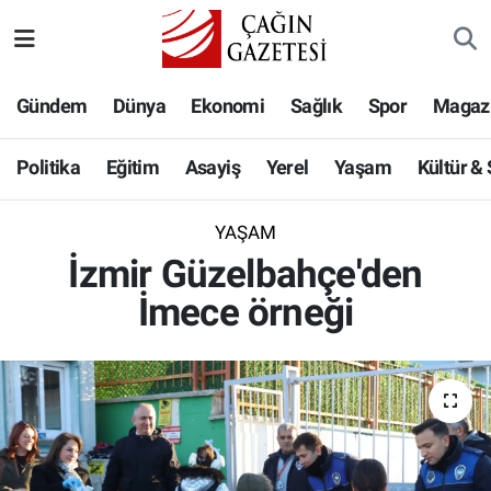
Politika
Nöbetçi Eczaneler
Gündem
Dünya
Ekonomi
Sağlık
Spor
Magaz
Eğitim
Hava Durumu
Politika
Eğitim
Asayiş
Yerel
Yaşam
Kültür &
Asayiş
Namaz Vakitleri
YAŞAM
Yerel
Trafik Durumu
İzmir Güzelbahçe'den
İmece örneği
Yaşam
Süper Lig Puan Durumu ve Fikstür
Kültür & Sanat
Tüm Manşetler
Bilim-Teknoloji
Son Dakika Haberleri
Köşe Yazıları
Haber Arşivi