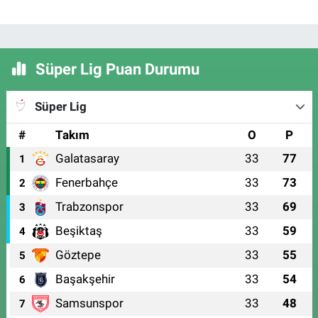
Süper Lig Puan Durumu
Süper Lig
#
Takım
O
P
Galatasaray
33
77
1
Fenerbahçe
33
73
2
Trabzonspor
33
69
3
Beşiktaş
33
59
4
Göztepe
33
55
5
Başakşehir
33
54
6
Samsunspor
33
48
7