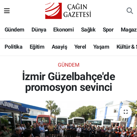
Politika
Nöbetçi Eczaneler
Gündem
Dünya
Ekonomi
Sağlık
Spor
Magaz
Eğitim
Hava Durumu
Politika
Eğitim
Asayiş
Yerel
Yaşam
Kültür &
Asayiş
Namaz Vakitleri
GÜNDEM
Yerel
Trafik Durumu
İzmir Güzelbahçe'de
promosyon sevinci
Yaşam
Süper Lig Puan Durumu ve Fikstür
Kültür & Sanat
Tüm Manşetler
Bilim-Teknoloji
Son Dakika Haberleri
Köşe Yazıları
Haber Arşivi