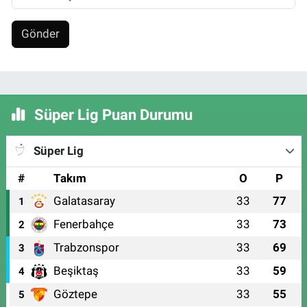
Gönder
Süper Lig Puan Durumu
Süper Lig
#
Takım
O
P
Galatasaray
33
77
1
Fenerbahçe
33
73
2
Trabzonspor
33
69
3
Beşiktaş
33
59
4
Göztepe
33
55
5