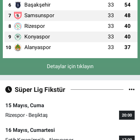
Başakşehir
33
54
6
Samsunspor
33
48
7
Rizespor
33
40
8
Konyaspor
33
40
9
Alanyaspor
33
37
10
Detaylar için tıklayın
Süper Lig Fikstür
15 Mayıs, Cuma
Rizespor - Beşiktaş
20:00
16 Mayıs, Cumartesi
Fatih Karagümrük - Alanyaspor
17:00