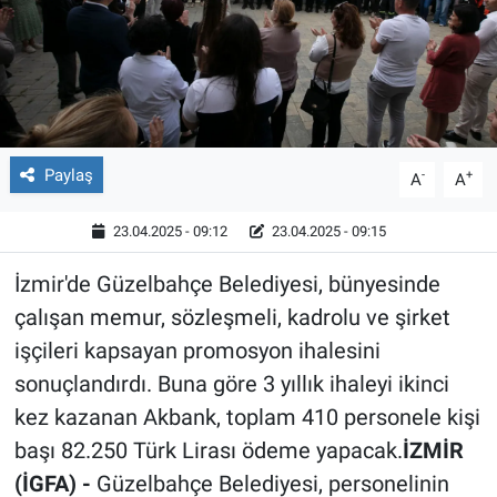
Röportaj
Video Galeri
Paylaş
-
+
A
A
23.04.2025 - 09:12
23.04.2025 - 09:15
İzmir'de Güzelbahçe Belediyesi, bünyesinde
çalışan memur, sözleşmeli, kadrolu ve şirket
işçileri kapsayan promosyon ihalesini
sonuçlandırdı. Buna göre 3 yıllık ihaleyi ikinci
kez kazanan Akbank, toplam 410 personele kişi
başı 82.250 Türk Lirası ödeme yapacak.
İZMİR
(İGFA) -
Güzelbahçe Belediyesi, personelinin