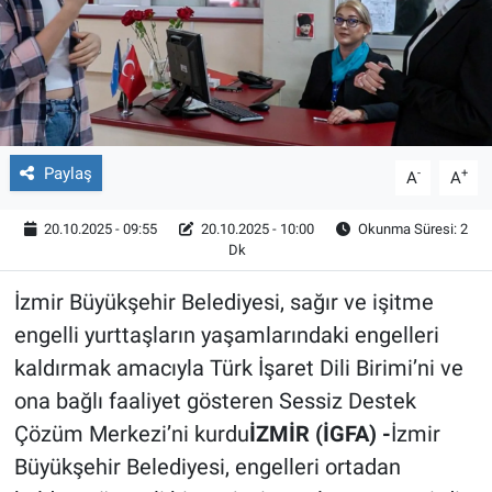
Röportaj
Video Galeri
Paylaş
-
+
A
A
20.10.2025 - 09:55
20.10.2025 - 10:00
Okunma Süresi: 2
Dk
İzmir Büyükşehir Belediyesi, sağır ve işitme
engelli yurttaşların yaşamlarındaki engelleri
kaldırmak amacıyla Türk İşaret Dili Birimi’ni ve
ona bağlı faaliyet gösteren Sessiz Destek
Çözüm Merkezi’ni kurdu
İZMİR (İGFA) -
İzmir
Büyükşehir Belediyesi, engelleri ortadan