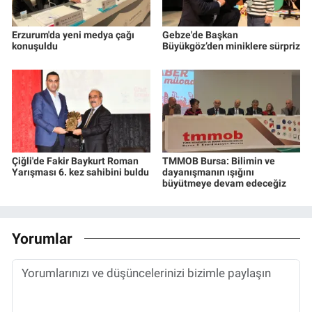
Erzurum'da yeni medya çağı
Gebze'de Başkan
konuşuldu
Büyükgöz’den miniklere sürpriz
Çiğli'de Fakir Baykurt Roman
TMMOB Bursa: Bilimin ve
Yarışması 6. kez sahibini buldu
dayanışmanın ışığını
büyütmeye devam edeceğiz
Yorumlar