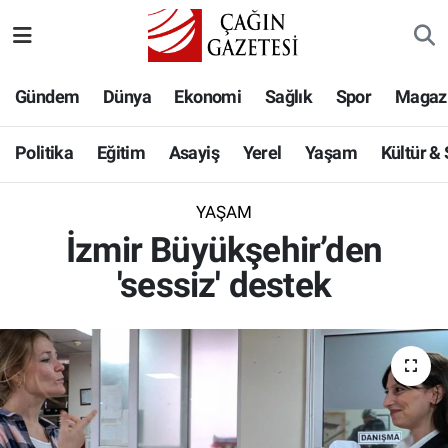
Politika
Nöbetçi Eczaneler
Gündem
Dünya
Ekonomi
Sağlık
Spor
Magaz
Eğitim
Hava Durumu
Politika
Eğitim
Asayiş
Yerel
Yaşam
Kültür &
Asayiş
Namaz Vakitleri
YAŞAM
Yerel
Trafik Durumu
İzmir Büyükşehir’den
'sessiz' destek
Yaşam
Süper Lig Puan Durumu ve Fikstür
Kültür & Sanat
Tüm Manşetler
Bilim-Teknoloji
Son Dakika Haberleri
Köşe Yazıları
Haber Arşivi