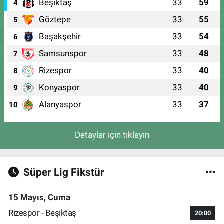
Beşiktaş
33
59
4
Göztepe
33
55
5
Başakşehir
33
54
6
Samsunspor
33
48
7
Rizespor
33
40
8
Konyaspor
33
40
9
Alanyaspor
33
37
10
Detaylar için tıklayın
Süper Lig Fikstür
15 Mayıs, Cuma
Rizespor - Beşiktaş
20:00