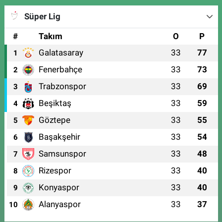
Süper Lig
#
Takım
O
P
Galatasaray
33
77
1
Fenerbahçe
33
73
2
Trabzonspor
33
69
3
Beşiktaş
33
59
4
Göztepe
33
55
5
Başakşehir
33
54
6
Samsunspor
33
48
7
Rizespor
33
40
8
Konyaspor
33
40
9
Alanyaspor
33
37
10