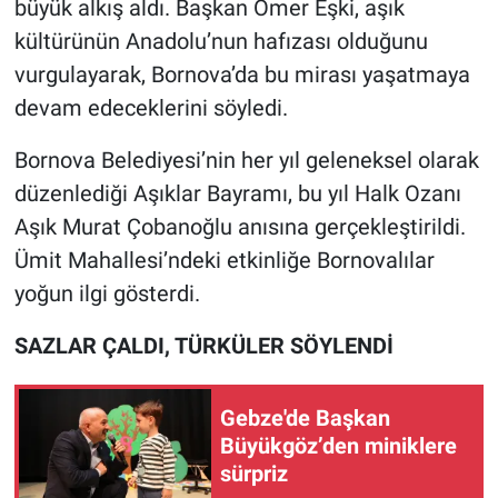
büyük alkış aldı. Başkan Ömer Eşki, aşık
kültürünün Anadolu’nun hafızası olduğunu
vurgulayarak, Bornova’da bu mirası yaşatmaya
devam edeceklerini söyledi.
Bornova Belediyesi’nin her yıl geleneksel olarak
düzenlediği Aşıklar Bayramı, bu yıl Halk Ozanı
Aşık Murat Çobanoğlu anısına gerçekleştirildi.
Ümit Mahallesi’ndeki etkinliğe Bornovalılar
yoğun ilgi gösterdi.
SAZLAR ÇALDI, TÜRKÜLER SÖYLENDİ
Gebze'de Başkan
Büyükgöz’den miniklere
sürpriz