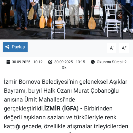
Röportaj
Video Galeri
Paylaş
-
+
A
A
30.09.2025 - 10:12
30.09.2025 - 10:15
Okunma Süresi: 2
Dk
İzmir Bornova Belediyesi’nin geleneksel Aşıklar
Bayramı, bu yıl Halk Ozanı Murat Çobanoğlu
anısına Ümit Mahallesi’nde
gerçekleştirildi.
İZMİR (İGFA) -
Birbirinden
değerli aşıkların sazları ve türküleriyle renk
kattığı gecede, özellikle atışmalar izleyicilerden