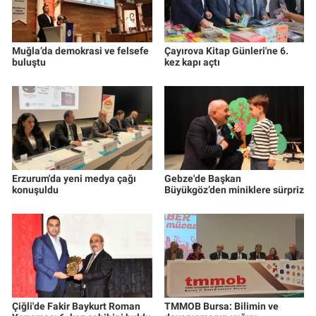
Muğla’da demokrasi ve felsefe
Çayırova Kitap Günleri'ne 6.
buluştu
kez kapı açtı
Erzurum'da yeni medya çağı
Gebze'de Başkan
konuşuldu
Büyükgöz’den miniklere sürpriz
Çiğli'de Fakir Baykurt Roman
TMMOB Bursa: Bilimin ve