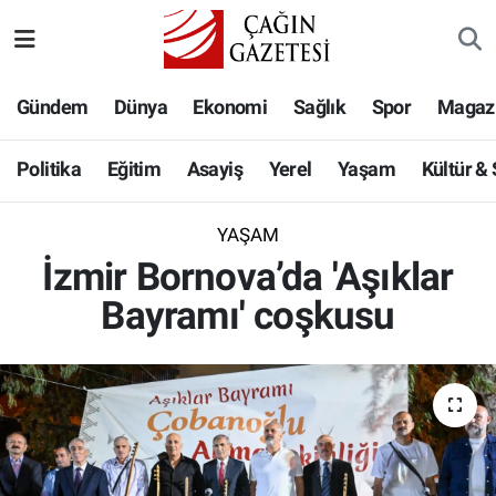
Politika
Nöbetçi Eczaneler
Gündem
Dünya
Ekonomi
Sağlık
Spor
Magaz
Eğitim
Hava Durumu
Politika
Eğitim
Asayiş
Yerel
Yaşam
Kültür &
Asayiş
Namaz Vakitleri
YAŞAM
Yerel
Trafik Durumu
İzmir Bornova’da 'Aşıklar
Bayramı' coşkusu
Yaşam
Süper Lig Puan Durumu ve Fikstür
Kültür & Sanat
Tüm Manşetler
Bilim-Teknoloji
Son Dakika Haberleri
Köşe Yazıları
Haber Arşivi