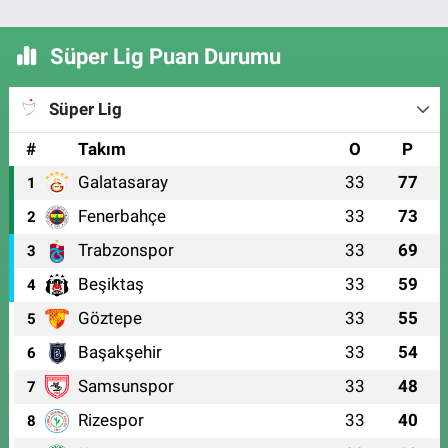
Süper Lig Puan Durumu
Süper Lig
#
Takım
O
P
Galatasaray
33
77
1
Fenerbahçe
33
73
2
Trabzonspor
33
69
3
Beşiktaş
33
59
4
Göztepe
33
55
5
Başakşehir
33
54
6
Samsunspor
33
48
7
Rizespor
33
40
8