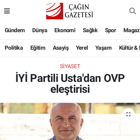
Politika
Nöbetçi Eczaneler
Gündem
Dünya
Ekonomi
Sağlık
Spor
Magaz
Eğitim
Hava Durumu
Politika
Eğitim
Asayiş
Yerel
Yaşam
Kültür &
Asayiş
Namaz Vakitleri
SIYASET
Yerel
Trafik Durumu
İYİ Partili Usta'dan OVP
eleştirisi
Yaşam
Süper Lig Puan Durumu ve Fikstür
Kültür & Sanat
Tüm Manşetler
Bilim-Teknoloji
Son Dakika Haberleri
Köşe Yazıları
Haber Arşivi