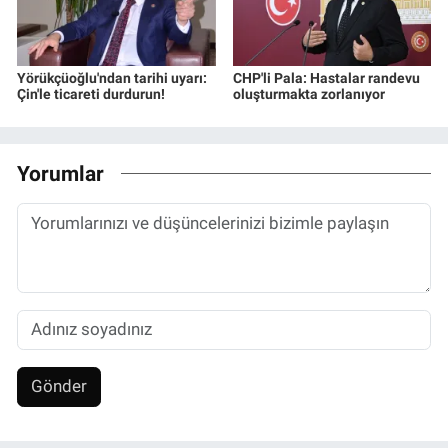
Yörükçüoğlu'ndan tarihi uyarı:
CHP'li Pala: Hastalar randevu
Çin'le ticareti durdurun!
oluşturmakta zorlanıyor
Yorumlar
Gönder