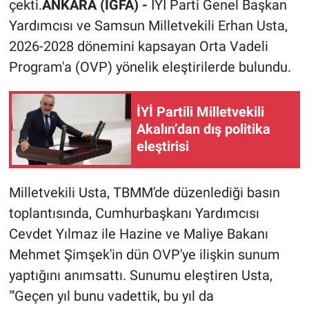
çekti.
ANKARA (İGFA) -
İYİ Parti Genel Başkan
Yardımcısı ve Samsun Milletvekili Erhan Usta,
2026-2028 dönemini kapsayan Orta Vadeli
Program'a (OVP) yönelik eleştirilerde bulundu.
İYİ Partili Milletvekili
Akalın’dan dış politika
eleştirisi
Milletvekili Usta, TBMM'de düzenlediği basın
toplantısında, Cumhurbaşkanı Yardımcısı
Cevdet Yılmaz ile Hazine ve Maliye Bakanı
Mehmet Şimşek'in dün OVP'ye ilişkin sunum
yaptığını anımsattı. Sunumu eleştiren Usta,
"'Geçen yıl bunu vadettik, bu yıl da