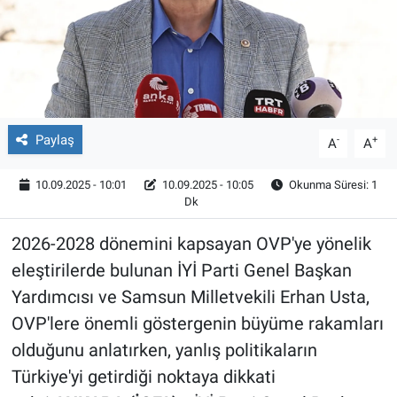
Röportaj
Video Galeri
Paylaş
-
+
A
A
10.09.2025 - 10:01
10.09.2025 - 10:05
Okunma Süresi: 1
Dk
2026-2028 dönemini kapsayan OVP'ye yönelik
eleştirilerde bulunan İYİ Parti Genel Başkan
Yardımcısı ve Samsun Milletvekili Erhan Usta,
OVP'lere önemli göstergenin büyüme rakamları
olduğunu anlatırken, yanlış politikaların
Türkiye'yi getirdiği noktaya dikkati