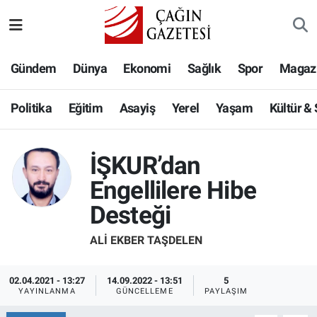
Politika
Nöbetçi Eczaneler
Gündem
Dünya
Ekonomi
Sağlık
Spor
Magaz
Eğitim
Hava Durumu
Politika
Eğitim
Asayiş
Yerel
Yaşam
Kültür &
Asayiş
Namaz Vakitleri
İŞKUR’dan
Yerel
Trafik Durumu
Engellilere Hibe
Yaşam
Süper Lig Puan Durumu ve Fikstür
Desteği
Kültür & Sanat
Tüm Manşetler
ALI EKBER TAŞDELEN
Bilim-Teknoloji
Son Dakika Haberleri
02.04.2021 - 13:27
14.09.2022 - 13:51
5
YAYINLANMA
GÜNCELLEME
PAYLAŞIM
Köşe Yazıları
Haber Arşivi