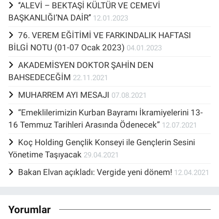
‘‘ALEVİ – BEKTAŞİ KÜLTÜR VE CEMEVİ
BAŞKANLIĞI’NA DAİR’’
12.01.2023
76. VEREM EĞİTİMİ VE FARKINDALIK HAFTASI
BİLGİ NOTU (01-07 Ocak 2023)
04.01.2023
AKADEMİSYEN DOKTOR ŞAHİN DEN
BAHSEDECEĞİM
22.11.2021
MUHARREM AYI MESAJI
07.08.2021
“Emeklilerimizin Kurban Bayramı İkramiyelerini 13-
16 Temmuz Tarihleri Arasında Ödenecek”
12.07.2021
Koç Holding Gençlik Konseyi ile Gençlerin Sesini
Yönetime Taşıyacak
29.04.2021
Bakan Elvan açıkladı: Vergide yeni dönem!
12.04.2021
Yorumlar