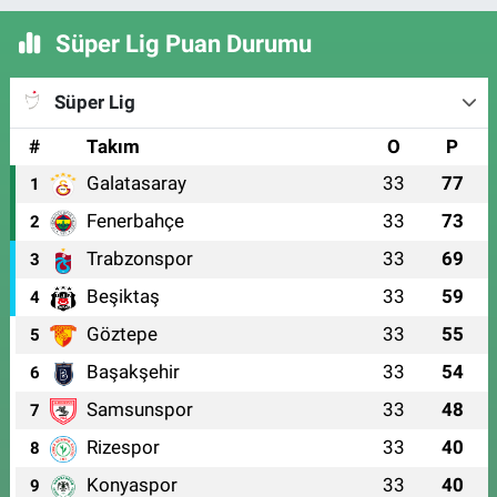
Süper Lig Puan Durumu
Süper Lig
#
Takım
O
P
Galatasaray
33
77
1
Fenerbahçe
33
73
2
Trabzonspor
33
69
3
Beşiktaş
33
59
4
Göztepe
33
55
5
Başakşehir
33
54
6
Samsunspor
33
48
7
Rizespor
33
40
8
Konyaspor
33
40
9