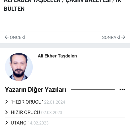
ALİ EKB
ER TAŞDELEN / ÇAĞIN GAZETESİ / İ
K
BÜLTEN
ÖNCEKI
SONRAKI
Ali Ekber Taşdelen
Yazarın Diğer Yazıları
''HIZIR ORUCU''
22.01.2024
HIZIR ORUCU
02.03.2023
UTANÇ
14.02.2023