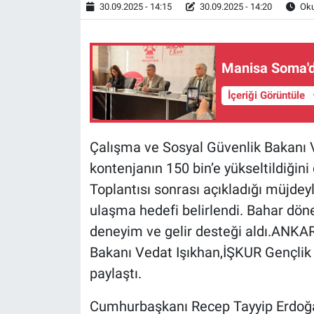
30.09.2025 - 14:15
30.09.2025 - 14:20
Oku
Manisa Soma'd
İçeriği Görüntüle
Çalışma ve Sosyal Güvenlik Bakanı 
kontenjanın 150 bin’e yükseltildiği
Toplantısı sonrası açıkladığı müjde
ulaşma hedefi belirlendi. Bahar dö
deneyim ve gelir desteği aldı.ANKA
Bakanı Vedat Işıkhan,İŞKUR Gençlik 
paylaştı.
Cumhurbaşkanı Recep Tayyip Erdoğan