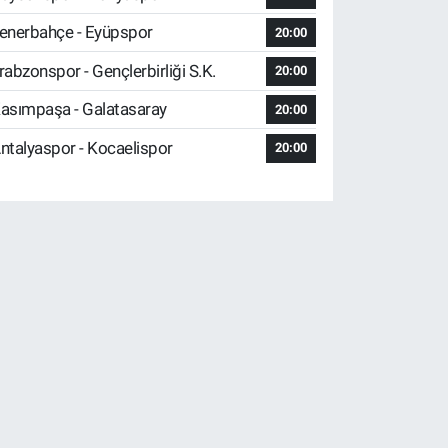
enerbahçe - Eyüpspor
20:00
rabzonspor - Gençlerbirliği S.K.
20:00
asımpaşa - Galatasaray
20:00
ntalyaspor - Kocaelispor
20:00