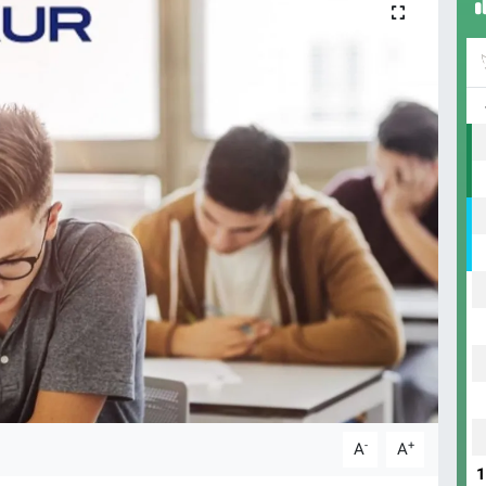
-
+
A
A