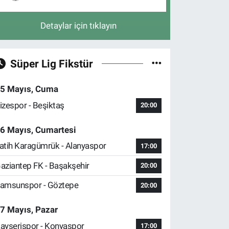
Detaylar için tıklayın
Süper Lig Fikstür
5 Mayıs, Cuma
izespor - Beşiktaş
20:00
6 Mayıs, Cumartesi
atih Karagümrük - Alanyaspor
17:00
aziantep FK - Başakşehir
20:00
amsunspor - Göztepe
20:00
7 Mayıs, Pazar
ayserispor - Konyaspor
17:00