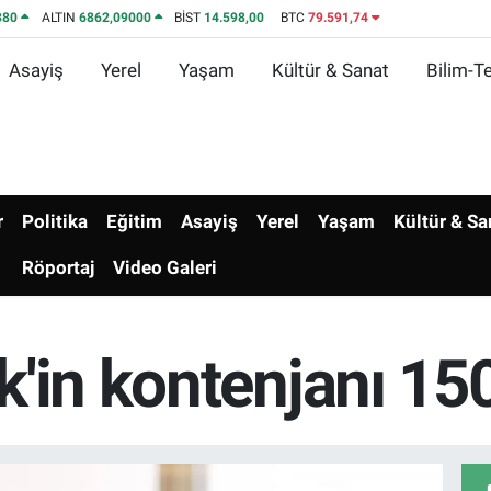
380
ALTIN
6862,09000
BİST
14.598,00
BTC
79.591,74
Asayiş
Yerel
Yaşam
Kültür & Sanat
Bilim-Te
r
Politika
Eğitim
Asayiş
Yerel
Yaşam
Kültür & Sa
Röportaj
Video Galeri
'in kontenjanı 150