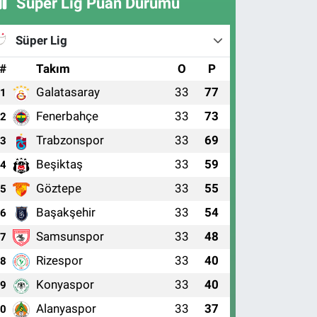
Süper Lig Puan Durumu
Süper Lig
#
Takım
O
P
Galatasaray
33
77
1
Fenerbahçe
33
73
2
Trabzonspor
33
69
3
Beşiktaş
33
59
4
Göztepe
33
55
5
Başakşehir
33
54
6
Samsunspor
33
48
7
Rizespor
33
40
8
Konyaspor
33
40
9
Alanyaspor
33
37
10