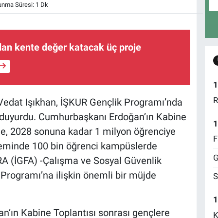
nma Süresi: 1 Dk
an kente değer katacak üç proje
1
R
Vedat Işıkhan, İŞKUR Gençlik Programı’nda
ni duyurdu. Cumhurbaşkanı Erdoğan’ın Kabine
1
yle, 2028 sonuna kadar 1 milyon öğrenciye
F
neminde 100 bin öğrenci kampüslerde
G
RA (İGFA) -Çalışma ve Sosyal Güvenlik
Programı’na ilişkin önemli bir müjde
S
1
’ın Kabine Toplantısı sonrası gençlere
K