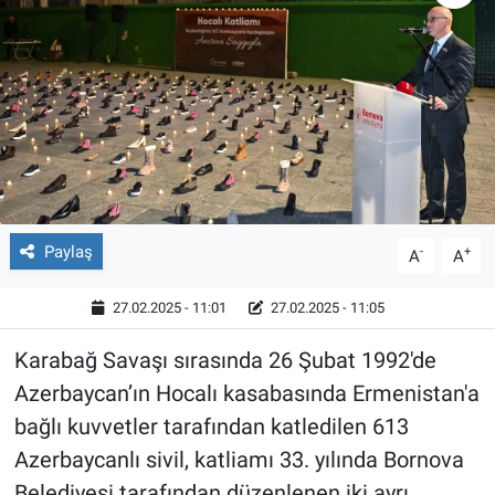
Röportaj
Video Galeri
Paylaş
-
+
A
A
27.02.2025 - 11:01
27.02.2025 - 11:05
Karabağ Savaşı sırasında 26 Şubat 1992'de
Azerbaycan’ın Hocalı kasabasında Ermenistan'a
bağlı kuvvetler tarafından katledilen 613
Azerbaycanlı sivil, katliamı 33. yılında Bornova
Belediyesi tarafından düzenlenen iki ayrı