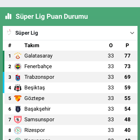
Süper Lig Puan Durumu
Süper Lig
#
Takım
O
P
Galatasaray
33
77
1
Fenerbahçe
33
73
2
Trabzonspor
33
69
3
Beşiktaş
33
59
4
Göztepe
33
55
5
Başakşehir
33
54
6
Samsunspor
33
48
7
Rizespor
33
40
8