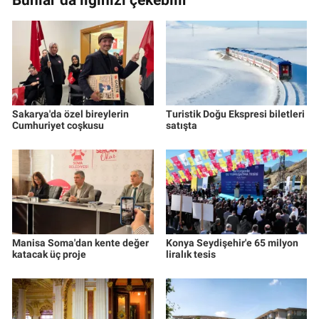
Sakarya'da özel bireylerin
Turistik Doğu Ekspresi biletleri
Cumhuriyet coşkusu
satışta
Manisa Soma'dan kente değer
Konya Seydişehir'e 65 milyon
katacak üç proje
liralık tesis