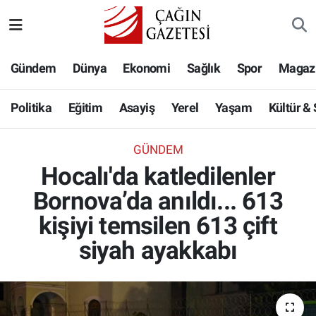
Politika
Nöbetçi Eczaneler
Gündem
Dünya
Ekonomi
Sağlık
Spor
Magaz
Eğitim
Hava Durumu
Politika
Eğitim
Asayiş
Yerel
Yaşam
Kültür &
Asayiş
Namaz Vakitleri
GÜNDEM
Yerel
Trafik Durumu
Hocalı'da katledilenler
Bornova’da anıldı... 613
Yaşam
Süper Lig Puan Durumu ve Fikstür
kişiyi temsilen 613 çift
Kültür & Sanat
Tüm Manşetler
siyah ayakkabı
Bilim-Teknoloji
Son Dakika Haberleri
Köşe Yazıları
Haber Arşivi