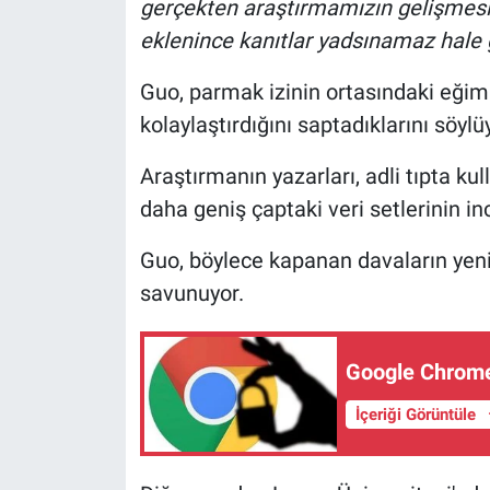
gerçekten araştırmamızın gelişmesin
eklenince kanıtlar yadsınamaz hale ge
Guo, parmak izinin ortasındaki eğim 
kolaylaştırdığını saptadıklarını söylü
Araştırmanın yazarları, adli tıpta kul
daha geniş çaptaki veri setlerinin i
Guo, böylece kapanan davaların yenide
savunuyor.
Google Chrome'
İçeriği Görüntüle