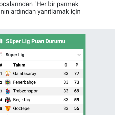
ocalarından "Her bir parmak
ın ardından yanıtlamak için
Süper Lig Puan Durumu
Süper Lig
#
Takım
O
P
Galatasaray
33
77
1
Fenerbahçe
33
73
2
Trabzonspor
33
69
3
Beşiktaş
33
59
4
Göztepe
33
55
5