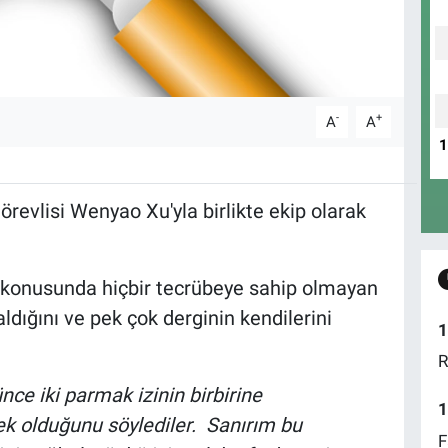
-
+
A
A
örevlisi Wenyao Xu'yla birlikte ekip olarak
 konusunda hiçbir tecrübeye sahip olmayan
ldığını ve pek çok derginin kendilerini
1
R
nce iki parmak izinin birbirine
1
ek olduğunu söylediler. Sanırım bu
F