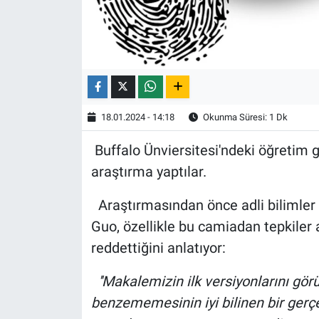
18.01.2024 - 14:18
Okunma Süresi: 1 Dk
Buffalo Ünviersitesi'ndeki öğretim g
araştırma yaptılar.
Araştırmasından önce adli bilimler
Guo, özellikle bu camiadan tepkiler a
reddettiğini anlatıyor:
''Makalemizin ilk versiyonlarını görü
benzememesinin iyi bilinen bir gerç