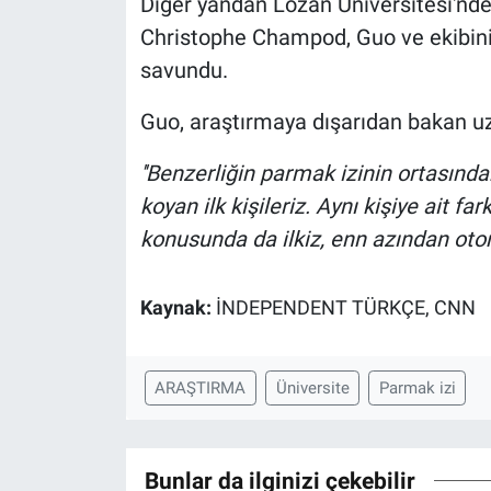
Diğer yandan Lozan Üniversitesi'nde
Christophe Champod, Guo ve ekibinin 
savundu.
Guo, araştırmaya dışarıdan bakan uz
''Benzerliğin parmak izinin ortasındak
koyan ilk kişileriz. Aynı kişiye ait f
konusunda da ilkiz, enn azından otom
Kaynak:
İNDEPENDENT TÜRKÇE, CNN
ARAŞTIRMA
Üniversite
Parmak izi
Bunlar da ilginizi çekebilir