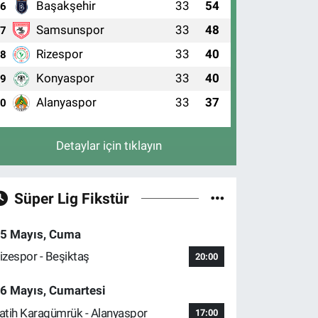
Başakşehir
33
54
6
Samsunspor
33
48
7
Rizespor
33
40
8
Konyaspor
33
40
9
Alanyaspor
33
37
10
Detaylar için tıklayın
Süper Lig Fikstür
5 Mayıs, Cuma
izespor - Beşiktaş
20:00
6 Mayıs, Cumartesi
atih Karagümrük - Alanyaspor
17:00