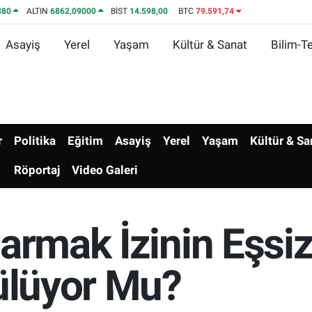
380
ALTIN
6862,09000
BİST
14.598,00
BTC
79.591,74
Asayiş
Yerel
Yaşam
Kültür & Sanat
Bilim-Te
r
Politika
Eğitim
Asayiş
Yerel
Yaşam
Kültür & Sa
Röportaj
Video Galeri
Parmak İzinin Eşsi
tülüyor Mu?