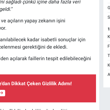
i sağladı çünkü içine daha fazla veri
G
ldi.''
S
ve açıların yapay zekanın işini
yor.
1
K
lanılabilecek kadar isabetli sonuçlar için
F
ncelenmesi gerektiğini de ekledi.
T
n açılarak faillerin tespit edilebileceğini
K
A
dan Dikkat Çeken Gizlilik Adımı!