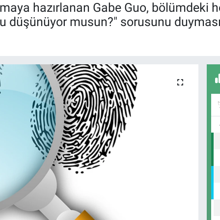
umaya hazırlanan Gabe Guo, bölümdeki h
unu düşünüyor musun?" sorusunu duymasın