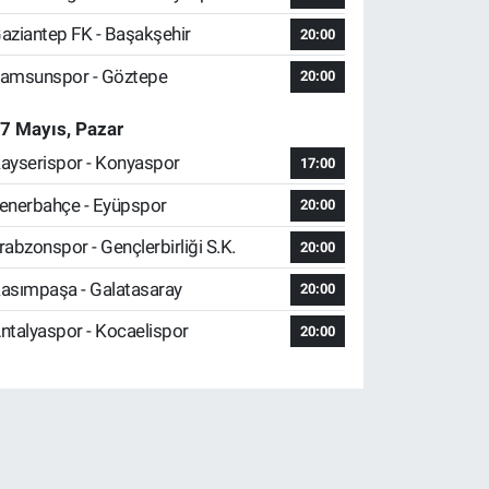
aziantep FK - Başakşehir
20:00
amsunspor - Göztepe
20:00
7 Mayıs, Pazar
ayserispor - Konyaspor
17:00
enerbahçe - Eyüpspor
20:00
rabzonspor - Gençlerbirliği S.K.
20:00
asımpaşa - Galatasaray
20:00
ntalyaspor - Kocaelispor
20:00