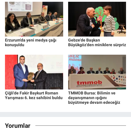
Erzurum'da yeni medya çağı
Gebze'de Başkan
konuşuldu
Büyükgöz’den miniklere sürpriz
Çiğli'de Fakir Baykurt Roman
TMMOB Bursa: Bilimin ve
Yarışması 6. kez sahibini buldu
dayanışmanın ışığını
büyütmeye devam edeceğiz
Yorumlar