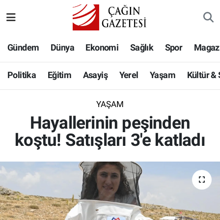
Politika
Nöbetçi Eczaneler
Gündem
Dünya
Ekonomi
Sağlık
Spor
Magaz
Eğitim
Hava Durumu
Politika
Eğitim
Asayiş
Yerel
Yaşam
Kültür &
Asayiş
Namaz Vakitleri
YAŞAM
Yerel
Trafik Durumu
Hayallerinin peşinden
koştu! Satışları 3'e katladı
Yaşam
Süper Lig Puan Durumu ve Fikstür
Kültür & Sanat
Tüm Manşetler
Bilim-Teknoloji
Son Dakika Haberleri
Köşe Yazıları
Haber Arşivi