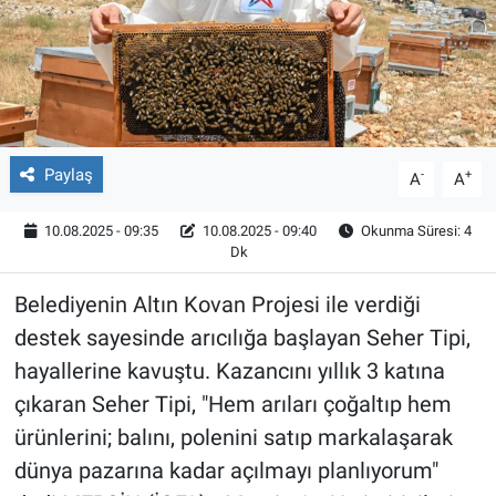
Röportaj
Video Galeri
Paylaş
-
+
A
A
10.08.2025 - 09:35
10.08.2025 - 09:40
Okunma Süresi: 4
Dk
Belediyenin Altın Kovan Projesi ile verdiği
destek sayesinde arıcılığa başlayan Seher Tipi,
hayallerine kavuştu. Kazancını yıllık 3 katına
çıkaran Seher Tipi, "Hem arıları çoğaltıp hem
ürünlerini; balını, polenini satıp markalaşarak
dünya pazarına kadar açılmayı planlıyorum"