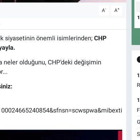
-
+
A
A
k
rk siyasetinin önemli isimlerinden;
CHP
yayla.
da neler olduğunu, CHP'deki değişimin
r...
1
R
iniz:
1
=100024665240854&sfnsn=scwspwa&mibexti
F
G
S