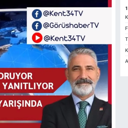
1
K
F
T
K
A