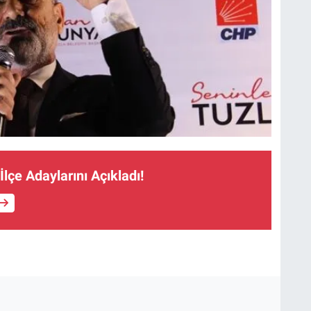
 İlçe Adaylarını Açıkladı!