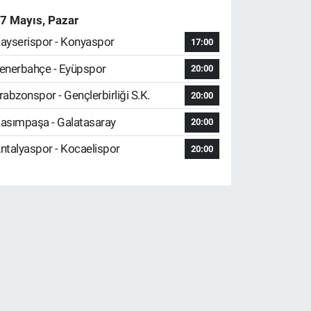
7 Mayıs, Pazar
ayserispor - Konyaspor
17:00
enerbahçe - Eyüpspor
20:00
rabzonspor - Gençlerbirliği S.K.
20:00
asımpaşa - Galatasaray
20:00
ntalyaspor - Kocaelispor
20:00