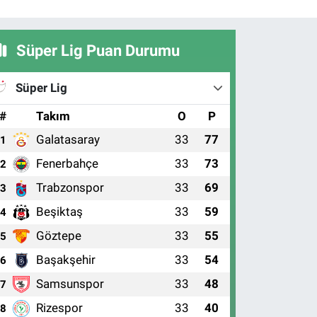
Süper Lig Puan Durumu
Süper Lig
#
Takım
O
P
Galatasaray
33
77
1
Fenerbahçe
33
73
2
Trabzonspor
33
69
3
Beşiktaş
33
59
4
Göztepe
33
55
5
Başakşehir
33
54
6
Samsunspor
33
48
7
Rizespor
33
40
8