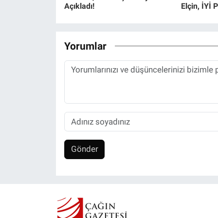
Açıkladı!
Elçin, İYİ 
Yorumlar
Gönder