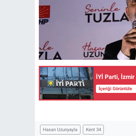
İYİ Parti, İzmir
İçeriği Görüntüle
Hasan Uzunyayla
Kent 34