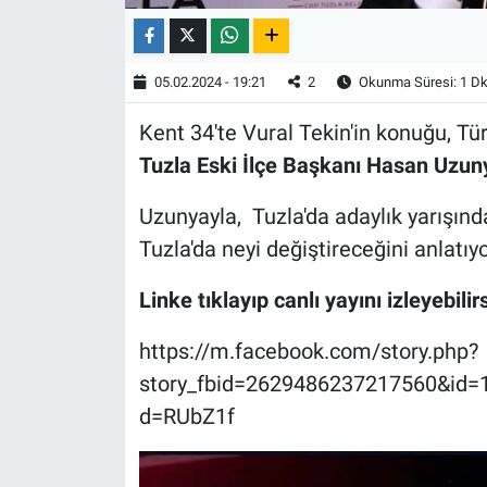
05.02.2024 - 19:21
2
Okunma Süresi: 1 D
Kent 34'te Vural Tekin'in konuğu, Tü
Tuzla Eski İlçe Başkanı Hasan Uzun
Uzunyayla,
Tuzla'da adaylık yarışın
Tuzla'da neyi değiştireceğini anlatıyo
Linke tıklayıp canlı yayını izleyebilirs
https://m.facebook.com/story.php?
story_fbid=2629486237217560&id
d=RUbZ1f