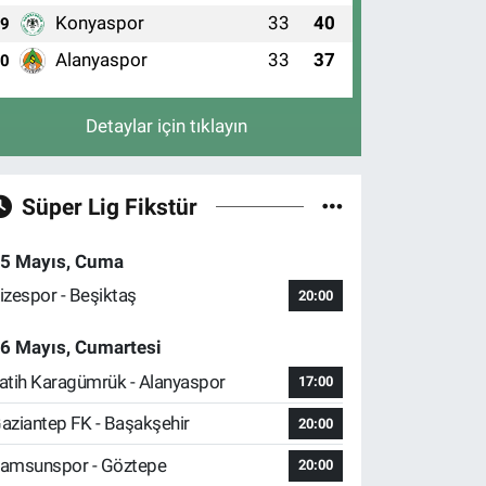
Konyaspor
33
40
9
Alanyaspor
33
37
10
Detaylar için tıklayın
Süper Lig Fikstür
5 Mayıs, Cuma
izespor - Beşiktaş
20:00
6 Mayıs, Cumartesi
atih Karagümrük - Alanyaspor
17:00
aziantep FK - Başakşehir
20:00
amsunspor - Göztepe
20:00