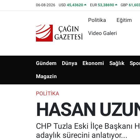
06-08-2026
USD
45,43620
EUR
53,38690
GBP
61,60
Politika
Eğitim
Politika
Nöbetçi Eczaneler
Video Galeri
Eğitim
Hava Durumu
Asayiş
Namaz Vakitleri
Gündem
Dünya
Ekonomi
Sağlık
Spo
Yerel
Trafik Durumu
Magazin
Yaşam
Süper Lig Puan Durumu ve Fikstür
POLITIKA
HASAN UZUN
Kültür & Sanat
Tüm Manşetler
Bilim-Teknoloji
Son Dakika Haberleri
CHP Tuzla Eski İlçe Başkanı H
adaylık sürecini anlatıyor...
Köşe Yazıları
Haber Arşivi