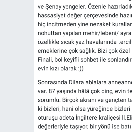
ve Şenay yengeler. Özenle hazırladık
hassasiyet değer çerçevesinde hazı
hiç incitmeden yine nezaket kurallar
nohuttan yapılan mehir/lebeni/ ayran
özellikle sıcak yaz havalarında tercih
emeklerine çok sağlık. Bizi çok özel h
Finali, bol keyifli sohbet ile sonlan
evin kızı olarak :))
Sonrasında Dilara ablalara anneanne
var. 87 yaşında hâlâ çok dinç, evin
sorumlu. Birçok akranı ve gençten ta
ki bizleri, hani olsa yüreğinde bizleri 
oturuşu adeta İngiltere kraliçesi ll.
değerleriyle taşıyor, bir yönü ise bat