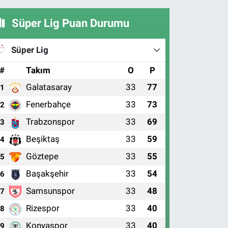
Süper Lig Puan Durumu
Süper Lig
#
Takım
O
P
Galatasaray
33
77
1
Fenerbahçe
33
73
2
Trabzonspor
33
69
3
Beşiktaş
33
59
4
Göztepe
33
55
5
Başakşehir
33
54
6
Samsunspor
33
48
7
Rizespor
33
40
8
Konyaspor
33
40
9