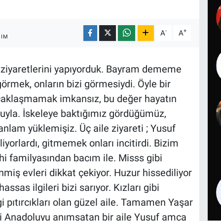
-
+
A
A
ŞIM
e ziyaretlerini yapıyorduk. Bayram dememe
örmek, onların bizi görmesiydi. Öyle bir
caklaşmamak imkansız, bu değer hayatın
uyla. İskeleye baktığımız gördüğümüz,
nlam yüklemişiz. Üç aile ziyareti ; Yusuf
yorlardı, gitmemek onları incitirdi. Bizim
ahi familyasından bacım ile. Misss gibi
nmiş evleri dikkat çekiyor. Huzur hissediliyor
ssas ilgileri bizi sarıyor. Kızları gibi
 pıtırcıkları olan güzel aile. Tamamen Yaşar
ği Anadoluyu anımsatan bir aile Yusuf amca