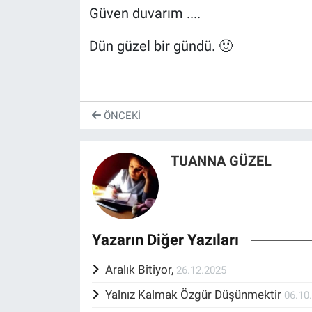
Güven duvarım ....
Dün güzel bir gündü. 🙂
ÖNCEKI
TUANNA GÜZEL
Yazarın Diğer Yazıları
Aralık Bitiyor,
26.12.2025
Yalnız Kalmak Özgür Düşünmektir
06.10