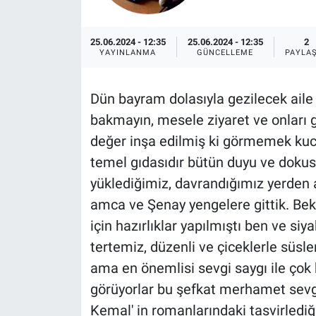
Röportaj
25.06.2024 - 12:35
25.06.2024 - 12:35
2
YAYINLANMA
GÜNCELLEME
PAYLA
Video Galeri
Dün bayram dolasıyla gezilecek ail
bakmayın, mesele ziyaret ve onları g
değer inşa edilmiş ki görmemek ku
temel gıdasıdır bütün duyu ve dokus
yüklediğimiz, davrandığımız yerden a
amca ve Şenay yengelere gittik. Bekli
için hazırlıklar yapılmıştı ben ve siy
tertemiz, düzenli ve çiceklerle süsle
ama en önemlisi sevgi saygı ile çok ha
görüyorlar bu şefkat merhamet sevgi
Kemal' in romanlarındaki tasvirledi