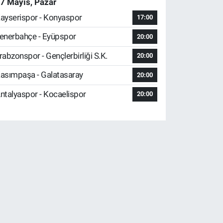
7 Mayıs, Pazar
ayserispor - Konyaspor
17:00
enerbahçe - Eyüpspor
20:00
rabzonspor - Gençlerbirliği S.K.
20:00
asımpaşa - Galatasaray
20:00
ntalyaspor - Kocaelispor
20:00