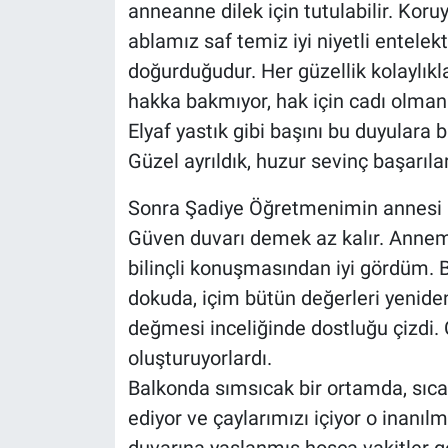
anneanne dilek için tutulabilir. Koru
ablamız saf temiz iyi niyetli entelekt
doğurduğudur. Her güzellik kolaylık
hakka bakmıyor, hak için cadı olman
Elyaf yastık gibi başını bu duyulara b
Güzel ayrıldık, huzur sevinç başarıla
Sonra Şadiye Öğretmenimin annesi ba
Güven duvarı demek az kalır. Annemi
bilinçli konuşmasından iyi gördüm. 
dokuda, içim bütün değerleri yeniden
değmesi inceliğinde dostluğu çizdi. 
oluşturuyorlardı.
Balkonda sımsıcak bir ortamda, sıcac
ediyor ve çaylarımızı içiyor o inanılm