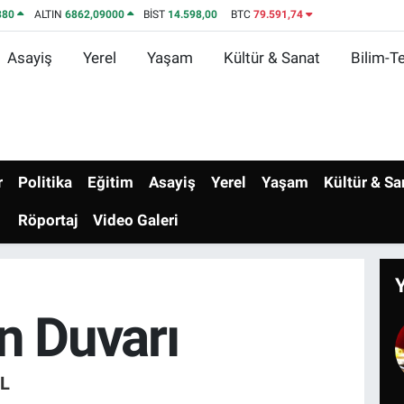
380
ALTIN
6862,09000
BİST
14.598,00
BTC
79.591,74
Asayiş
Yerel
Yaşam
Kültür & Sanat
Bilim-Te
r
Politika
Eğitim
Asayiş
Yerel
Yaşam
Kültür & Sa
Röportaj
Video Galeri
n Duvarı
L