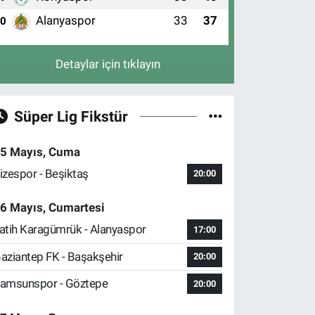
Alanyaspor
33
37
10
Detaylar için tıklayın
Süper Lig Fikstür
5 Mayıs, Cuma
izespor - Beşiktaş
20:00
6 Mayıs, Cumartesi
atih Karagümrük - Alanyaspor
17:00
aziantep FK - Başakşehir
20:00
amsunspor - Göztepe
20:00