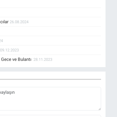
acılar
26.08.2024
24
R
09.12.2023
r Gece ve Bulantı
28.11.2023