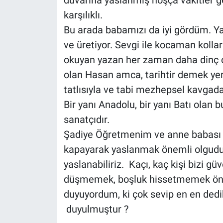
duvarına yaslanmış hoşça vakitler geç
karşılıklı.
Bu arada babamızı da iyi gördüm. Yaş
ve üretiyor. Sevgi ile kocaman kolla
okuyan yazan her zaman daha dinç o
olan Hasan amca, tarihtir demek yeridi
tatlısıyla ve tabi mezhepsel kavgad
Bir yanı Anadolu, bir yanı Batı olan
sanatçıdır.
Şadiye Öğretmenim ve anne babası 
kapayarak yaslanmak önemli olgudur.
yaslanabiliriz. Kaçı, kaç kişi bizi gü
düşmemek, boşluk hissetmemek önem
duyuyordum, ki çok sevip en en ded
duyulmuştur ?