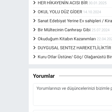
HER HİKAYENİN ACISI BİR
30.01.2025
OKUL YOLU DÜZ GİDER
14.10.2024
Sanat Edebiyat Yerine Ev sahipleri / Kir
Bir Mültecinin Canhıraşı Gibi
25.07.2024
Okuduğum Kitabın Kazanımları
22.04.20
DUYGUSAL SENTEZ HAREKETLİLİKTİ
Kuru Otlar Üstüne/ Göç/ Olağanüstü Bi
Yorumlar