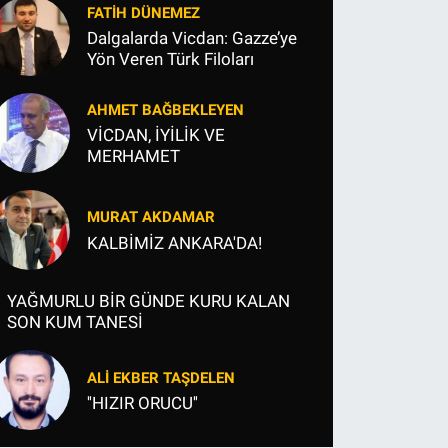
FATIH DÜNEMEZ
Dalgalarda Vicdan: Gazze’ye
Yön Veren Türk Filoları
AHMET BAĞBEKLEYEN
VİCDAN, İYİLİK VE
MERHAMET
MURAT AKDAMAR
KALBİMİZ ANKARA'DA!
YAĞMURLU BİR GÜNDE KURU KALAN
SON KUM TANESİ
ALI EKBER TAŞDELEN
''HIZIR ORUCU''