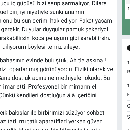
yucu iç güdüsü bizi sarıp sarmalıyor. Dilara
üel biri, iyi niyetiyle sanki anamın
la onu bulsun derim, hak ediyor. Fakat yaşam
 gerekir. Duyular duygular pamuk şekeriydi;
ırakabilirsin, koca peluşum gibi sarabilirsin.
r diliyorum böylesi temiz aileye.
basının evinde buluştuk. Ah tia aşkına !
1
z toparlanmış görünüyordu. Fiziki olarak ve
R
Bana dostluk adına ne methiyeler okudu. Bu
1
 imar etti. Profesyonel bir mimarın el
F
Çünkü kendileri dostluğun âlâ içeriğini
G
ık bakışlar ile birbirimizi süzüyor sohbet
S
az tatlı mı tatlı aparatifleri yerken güven