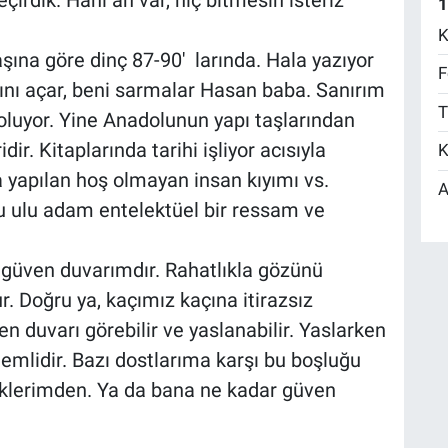
irdik. Hani an var, hiç bitmesin isteriz
1
K
ına göre dinç 87-90' larında. Hala yazıyor
F
rını açar, beni sarmalar Hasan baba. Sanırım
T
luyor. Yine Anadolunun yapı taşlarından
r. Kitaplarında tarihi işliyor acısıyla
K
a yapılan hoş olmayan insan kıyımı vs.
A
 bu ulu adam entelektüel bir ressam ve
güven duvarımdır. Rahatlıkla gözünü
 Doğru ya, kaçımız kaçına itirazsız
ven duvarı görebilir ve yaslanabilir. Yaslarken
lidir. Bazı dostlarıma karşı bu boşluğu
iklerimden. Ya da bana ne kadar güven