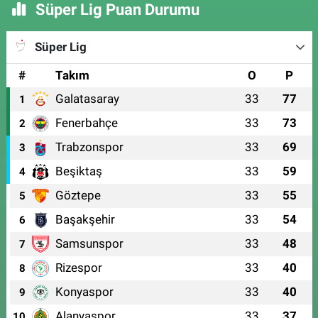
Süper Lig Puan Durumu
Süper Lig
#
Takım
O
P
Galatasaray
33
77
1
Fenerbahçe
33
73
2
Trabzonspor
33
69
3
Beşiktaş
33
59
4
Göztepe
33
55
5
Başakşehir
33
54
6
Samsunspor
33
48
7
Rizespor
33
40
8
Konyaspor
33
40
9
Alanyaspor
33
37
10