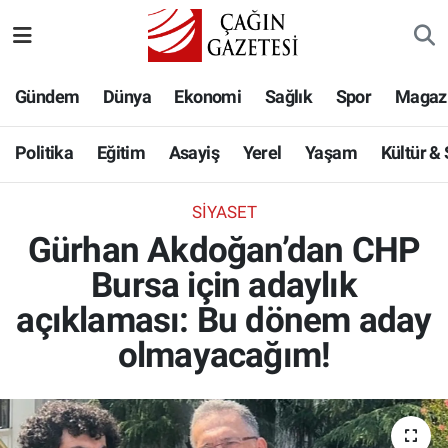
Politika
Nöbetçi Eczaneler
Gündem
Dünya
Ekonomi
Sağlık
Spor
Magaz
Eğitim
Hava Durumu
Politika
Eğitim
Asayiş
Yerel
Yaşam
Kültür &
Asayiş
Namaz Vakitleri
SIYASET
Yerel
Trafik Durumu
Gürhan Akdoğan’dan CHP
Bursa için adaylık
Yaşam
Süper Lig Puan Durumu ve Fikstür
açıklaması: Bu dönem aday
Kültür & Sanat
Tüm Manşetler
olmayacağım!
Bilim-Teknoloji
Son Dakika Haberleri
Köşe Yazıları
Haber Arşivi