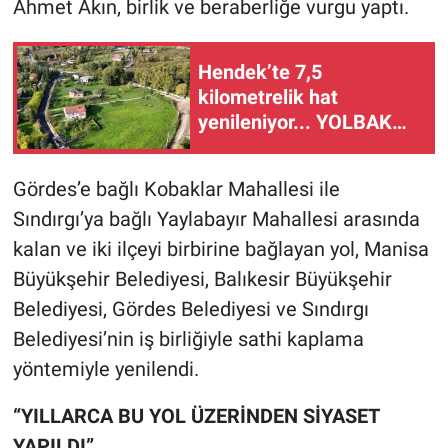
Ahmet Akın, birlik ve beraberliğe vurgu yaptı.
Hendek’te 7,5
kilometrelik hat
yenileniyor... YOLBAK
yolları tablo gibi işliyor
Gördes’e bağlı Kobaklar Mahallesi ile
Sındırgı’ya bağlı Yaylabayır Mahallesi arasında
kalan ve iki ilçeyi birbirine bağlayan yol, Manisa
Büyükşehir Belediyesi, Balıkesir Büyükşehir
Belediyesi, Gördes Belediyesi ve Sındırgı
Belediyesi’nin iş birliğiyle sathi kaplama
yöntemiyle yenilendi.
“YILLARCA BU YOL ÜZERİNDEN SİYASET
YAPILDI”