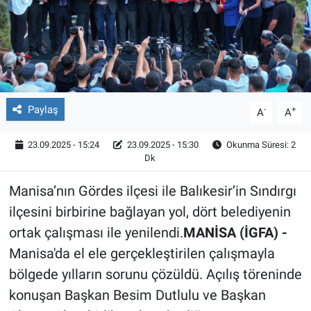
Röportaj
Video Galeri
Paylaş
-
+
A
A
23.09.2025 - 15:24
23.09.2025 - 15:30
Okunma Süresi: 2
Dk
Manisa’nın Gördes ilçesi ile Balıkesir’in Sındırgı
ilçesini birbirine bağlayan yol, dört belediyenin
ortak çalışması ile yenilendi.
MANİSA (İGFA) -
Manisa'da el ele gerçekleştirilen çalışmayla
bölgede yılların sorunu çözüldü. Açılış töreninde
konuşan Başkan Besim Dutlulu ve Başkan