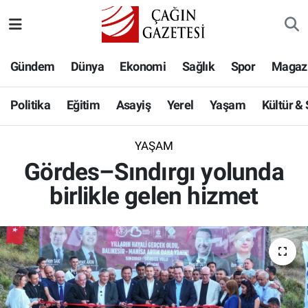
Politika
Nöbetçi Eczaneler
Gündem
Dünya
Ekonomi
Sağlık
Spor
Magaz
Eğitim
Hava Durumu
Politika
Eğitim
Asayiş
Yerel
Yaşam
Kültür &
Asayiş
Namaz Vakitleri
YAŞAM
Yerel
Trafik Durumu
Gördes–Sındırgı yolunda
birlikle gelen hizmet
Yaşam
Süper Lig Puan Durumu ve Fikstür
Kültür & Sanat
Tüm Manşetler
Bilim-Teknoloji
Son Dakika Haberleri
Köşe Yazıları
Haber Arşivi