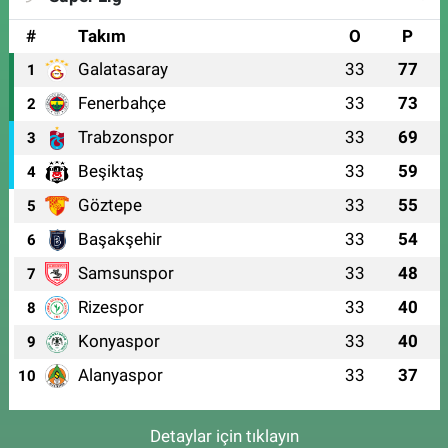
#
Takım
O
P
Galatasaray
33
77
1
Fenerbahçe
33
73
2
Trabzonspor
33
69
3
Beşiktaş
33
59
4
Göztepe
33
55
5
Başakşehir
33
54
6
Samsunspor
33
48
7
Rizespor
33
40
8
Konyaspor
33
40
9
Alanyaspor
33
37
10
Detaylar için tıklayın