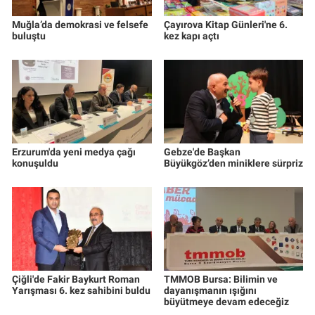
Muğla’da demokrasi ve felsefe
Çayırova Kitap Günleri'ne 6.
buluştu
kez kapı açtı
Erzurum'da yeni medya çağı
Gebze'de Başkan
konuşuldu
Büyükgöz’den miniklere sürpriz
Çiğli'de Fakir Baykurt Roman
TMMOB Bursa: Bilimin ve
Yarışması 6. kez sahibini buldu
dayanışmanın ışığını
büyütmeye devam edeceğiz