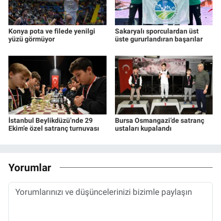
Konya pota ve filede yenilgi
Sakaryalı sporculardan üst
yüzü görmüyor
üste gururlandıran başarılar
İstanbul Beylikdüzü’nde 29
Bursa Osmangazi’de satranç
Ekim’e özel satranç turnuvası
ustaları kupalandı
Yorumlar