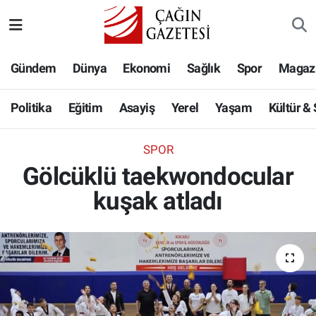
Politika
Nöbetçi Eczaneler
Gündem
Dünya
Ekonomi
Sağlık
Spor
Magaz
Eğitim
Hava Durumu
Politika
Eğitim
Asayiş
Yerel
Yaşam
Kültür &
Asayiş
Namaz Vakitleri
SPOR
Yerel
Trafik Durumu
Gölcüklü taekwondocular
kuşak atladı
Yaşam
Süper Lig Puan Durumu ve Fikstür
Kültür & Sanat
Tüm Manşetler
Bilim-Teknoloji
Son Dakika Haberleri
Köşe Yazıları
Haber Arşivi