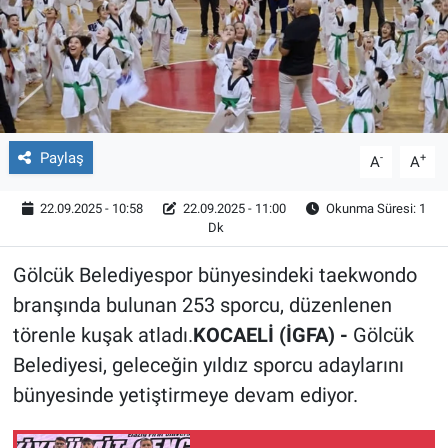
Röportaj
Video Galeri
Paylaş
-
+
A
A
22.09.2025 - 10:58
22.09.2025 - 11:00
Okunma Süresi: 1
Dk
Gölcük Belediyespor bünyesindeki taekwondo
branşında bulunan 253 sporcu, düzenlenen
törenle kuşak atladı.
KOCAELİ (İGFA) -
Gölcük
Belediyesi, geleceğin yıldız sporcu adaylarını
bünyesinde yetiştirmeye devam ediyor.