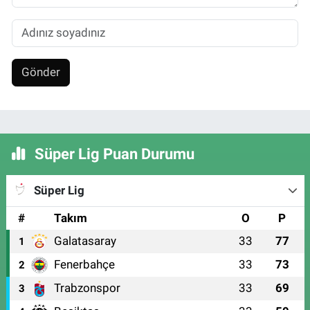
Gönder
Süper Lig Puan Durumu
Süper Lig
#
Takım
O
P
Galatasaray
33
77
1
Fenerbahçe
33
73
2
Trabzonspor
33
69
3