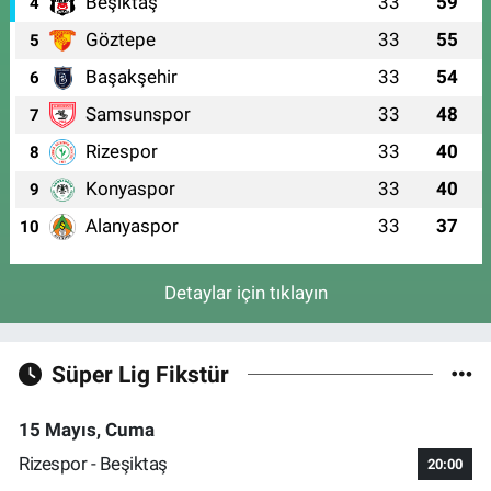
Beşiktaş
33
59
4
Göztepe
33
55
5
Başakşehir
33
54
6
Samsunspor
33
48
7
Rizespor
33
40
8
Konyaspor
33
40
9
Alanyaspor
33
37
10
Detaylar için tıklayın
Süper Lig Fikstür
15 Mayıs, Cuma
Rizespor - Beşiktaş
20:00