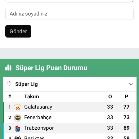
Gönder
Süper Lig Puan Durumu
Süper Lig
#
Takım
O
P
Galatasaray
33
77
1
Fenerbahçe
33
73
2
Trabzonspor
33
69
3
Beşiktaş
33
59
4