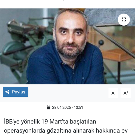
Röportaj
Video Galeri
Paylaş
-
+
A
A
28.04.2025 - 13:51
İBB'ye yönelik 19 Mart'ta başlatılan
operasyonlarda gözaltına alınarak hakkında ev