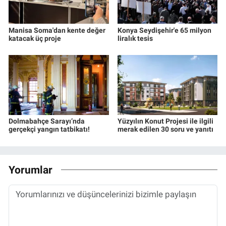
Manisa Soma'dan kente değer
Konya Seydişehir'e 65 milyon
katacak üç proje
liralık tesis
Dolmabahçe Sarayı’nda
Yüzyılın Konut Projesi ile ilgili
gerçekçi yangın tatbikatı!
merak edilen 30 soru ve yanıtı
Yorumlar