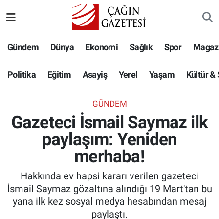
Politika
Nöbetçi Eczaneler
Gündem
Dünya
Ekonomi
Sağlık
Spor
Magaz
Eğitim
Hava Durumu
Politika
Eğitim
Asayiş
Yerel
Yaşam
Kültür &
Asayiş
Namaz Vakitleri
GÜNDEM
Yerel
Trafik Durumu
Gazeteci İsmail Saymaz ilk
paylaşım: Yeniden
Yaşam
Süper Lig Puan Durumu ve Fikstür
merhaba!
Kültür & Sanat
Tüm Manşetler
Hakkında ev hapsi kararı verilen gazeteci
Bilim-Teknoloji
Son Dakika Haberleri
İsmail Saymaz gözaltına alındığı 19 Mart'tan bu
yana ilk kez sosyal medya hesabından mesaj
Köşe Yazıları
Haber Arşivi
paylaştı.