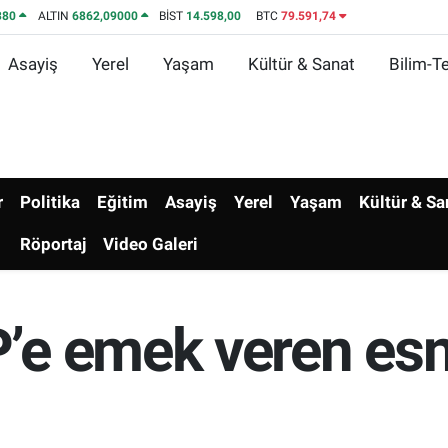
380
ALTIN
6862,09000
BİST
14.598,00
BTC
79.591,74
Asayiş
Yerel
Yaşam
Kültür & Sanat
Bilim-Te
r
Politika
Eğitim
Asayiş
Yerel
Yaşam
Kültür & Sa
Röportaj
Video Galeri
e emek veren esn