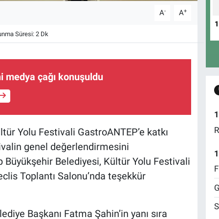
-
+
A
A
nma Süresi: 2 Dk
ni medya çağı konuşuldu
1
R
ltür Yolu Festivali GastroANTEP’e katkı
ivalin genel değerlendirmesini
1
 Büyükşehir Belediyesi, Kültür Yolu Festivali
F
clis Toplantı Salonu’nda teşekkür
G
S
ediye Başkanı Fatma Şahin’in yanı sıra