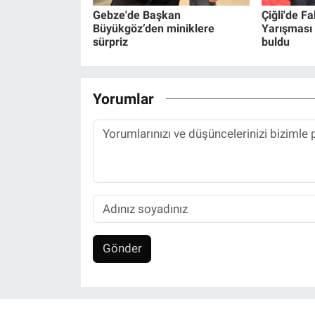
Gebze'de Başkan
Çiğli'de F
Büyükgöz’den miniklere
Yarışması 
sürpriz
buldu
Yorumlar
Gönder