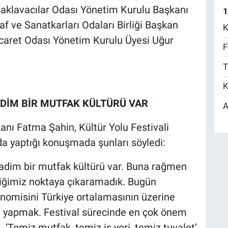
e Baklavacılar Odası Yönetim Kurulu Başkanı
1
f ve Sanatkarları Odaları Birliği Başkan
K
icaret Odası Yönetim Kurulu Üyesi Uğur
F
.
T
K
ADİM BİR MUTFAK KÜLTÜRÜ VAR
A
nı Fatma Şahin, Kültür Yolu Festivali
 yaptığı konuşmada şunları söyledi:
 kadim bir mutfak kültürü var. Buna rağmen
tiğimiz noktaya çıkaramadık. Bugün
nomisini Türkiye ortalamasının üzerine
ti yapmak. Festival sürecinde en çok önem
. ‘Temiz mutfak, temiz iş yeri, temiz tuvalet’