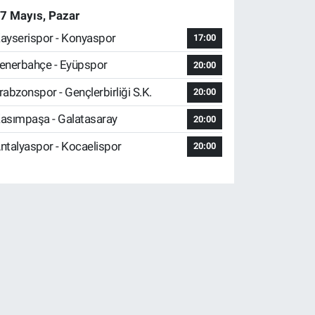
7 Mayıs, Pazar
ayserispor - Konyaspor
17:00
enerbahçe - Eyüpspor
20:00
rabzonspor - Gençlerbirliği S.K.
20:00
asımpaşa - Galatasaray
20:00
ntalyaspor - Kocaelispor
20:00