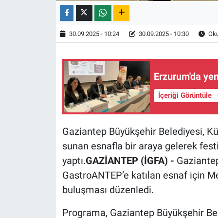
30.09.2025 - 10:24
30.09.2025 - 10:30
Oku
Erzurum'da ye
İçeriği Görüntüle
Gaziantep Büyükşehir Belediyesi, Kü
sunan esnafla bir araya gelerek fest
yaptı.
GAZİANTEP (İGFA) -
Gaziantep
GastroANTEP’e katılan esnaf için Me
buluşması düzenledi.
Programa, Gaziantep Büyükşehir Bel