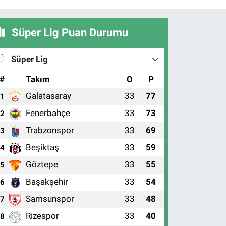
Süper Lig Puan Durumu
Süper Lig
#
Takım
O
P
Galatasaray
33
77
1
Fenerbahçe
33
73
2
Trabzonspor
33
69
3
Beşiktaş
33
59
4
Göztepe
33
55
5
Başakşehir
33
54
6
Samsunspor
33
48
7
Rizespor
33
40
8