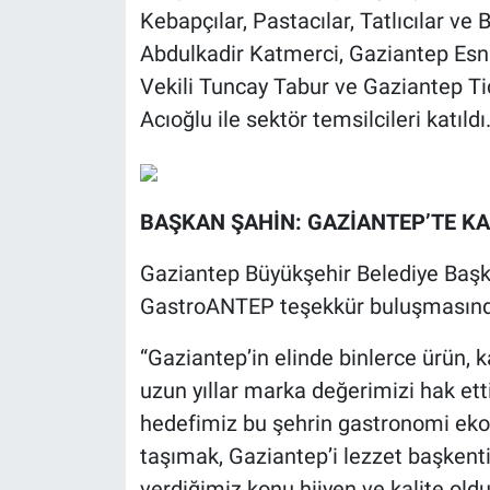
Kebapçılar, Pastacılar, Tatlıcılar v
Abdulkadir Katmerci, Gaziantep Esna
Vekili Tuncay Tabur ve Gaziantep T
Acıoğlu ile sektör temsilcileri katıldı
BAŞKAN ŞAHİN: GAZİANTEP’TE K
Gaziantep Büyükşehir Belediye Başka
GastroANTEP teşekkür buluşmasında
“Gaziantep’in elinde binlerce ürün,
uzun yıllar marka değerimizi hak et
hedefimiz bu şehrin gastronomi eko
taşımak, Gaziantep’i lezzet başken
verdiğimiz konu hijyen ve kalite oldu