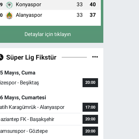
Konyaspor
33
40
9
Alanyaspor
33
37
10
Detaylar için tıklayın
Süper Lig Fikstür
5 Mayıs, Cuma
izespor - Beşiktaş
20:00
6 Mayıs, Cumartesi
atih Karagümrük - Alanyaspor
17:00
aziantep FK - Başakşehir
20:00
amsunspor - Göztepe
20:00