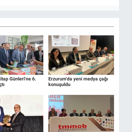
itap Günleri'ne 6.
Erzurum'da yeni medya çağı
çtı
konuşuldu