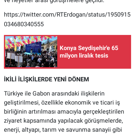
https://twitter.com/RTErdogan/status/1950915
034680340555
Konya Seydişehir'e 65
milyon liralık tesis
İKİLİ İLİŞKİLERDE YENİ DÖNEM
Türkiye ile Gabon arasındaki ilişkilerin
geliştirilmesi, özellikle ekonomik ve ticari iş
birliğinin artırılması amacıyla gerçekleştirilen
ziyaret kapsamında yapılacak görüşmelerde,
enerji, altyapı, tarım ve savunma sanayii gibi