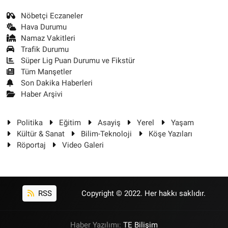
Nöbetçi Eczaneler
Hava Durumu
Namaz Vakitleri
Trafik Durumu
Süper Lig Puan Durumu ve Fikstür
Tüm Manşetler
Son Dakika Haberleri
Haber Arşivi
Politika
Eğitim
Asayiş
Yerel
Yaşam
Kültür & Sanat
Bilim-Teknoloji
Köşe Yazıları
Röportaj
Video Galeri
RSS
Copyright © 2022. Her hakkı saklıdır.
Haber Yazılımı:
TE Bilişim