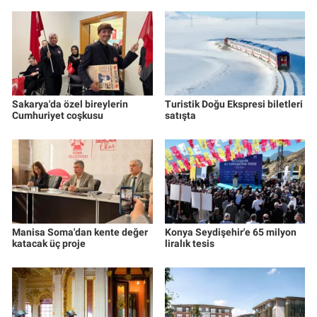
Sakarya'da özel bireylerin
Turistik Doğu Ekspresi biletleri
Cumhuriyet coşkusu
satışta
Manisa Soma'dan kente değer
Konya Seydişehir'e 65 milyon
katacak üç proje
liralık tesis