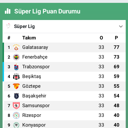
Süper Lig Puan Durumu
Süper Lig
#
Takım
O
P
Galatasaray
33
77
1
Fenerbahçe
33
73
2
Trabzonspor
33
69
3
Beşiktaş
33
59
4
Göztepe
33
55
5
Başakşehir
33
54
6
Samsunspor
33
48
7
Rizespor
33
40
8
Konyaspor
33
40
9