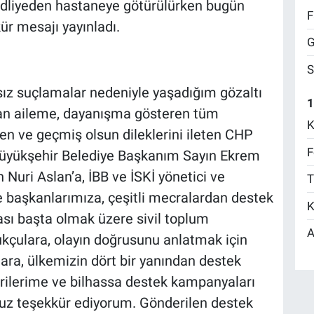
 adliyeden hastaneye götürülürken bugün
F
ür mesajı yayınladı.
G
S
sız suçlamalar nedeniyle yaşadığım gözaltı
1
lan aileme, dayanışma gösteren tüm
K
en ve geçmiş olsun dileklerini ileten CHP
F
Büyükşehir Belediye Başkanım Sayın Ekrem
Nuri Aslan’a, İBB ve İSKİ yönetici ve
T
ye başkanlarımıza, çeşitli mecralardan destek
K
sı başta olmak üzere sivil toplum
A
kukçulara, olayın doğrusunu anlatmak için
ra, ülkemizin dört bir yanından destek
rilerime ve bilhassa destek kampanyaları
uz teşekkür ediyorum. Gönderilen destek