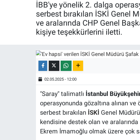
İBB'ye yönelik 2. dalga opera
Röportaj
serbest bırakılan İSKİ Genel 
ve aralarında CHP Genel Başk
Video Galeri
kişiye teşekkürlerini iletti.
02.05.2025 - 12:00
"Saray" talimatlı
İstanbul Büyükşehir
operasyonunda gözaltına alınan ve ö
serbest bırakılan
İSKİ
Genel Müdürü 
kendisine destek olan ve aralarınd
Ekrem İmamoğlu olmak üzere çok sayı