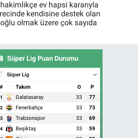
hakimlikçe ev hapsi kararıyla
recinde kendisine destek olan
oğlu olmak üzere çok sayıda
Süper Lig Puan Durumu
Süper Lig
#
Takım
O
P
Galatasaray
33
77
1
Fenerbahçe
33
73
2
Trabzonspor
33
69
3
Beşiktaş
33
59
4