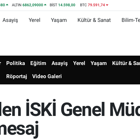
380
ALTIN
6862,09000
BİST
14.598,00
BTC
79.591,74
Asayiş
Yerel
Yaşam
Kültür & Sanat
Bilim-Te
r
Politika
Eğitim
Asayiş
Yerel
Yaşam
Kültür & Sa
Röportaj
Video Galeri
rilen İSKİ Genel M
mesaj