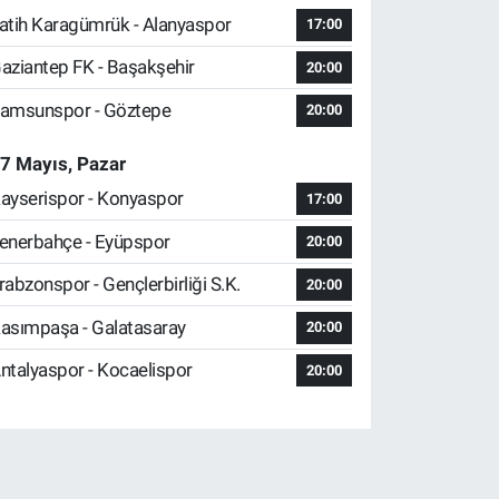
atih Karagümrük - Alanyaspor
17:00
aziantep FK - Başakşehir
20:00
amsunspor - Göztepe
20:00
7 Mayıs, Pazar
ayserispor - Konyaspor
17:00
enerbahçe - Eyüpspor
20:00
rabzonspor - Gençlerbirliği S.K.
20:00
asımpaşa - Galatasaray
20:00
ntalyaspor - Kocaelispor
20:00