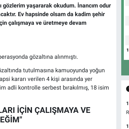
nı gözlerim yaşararak okudum. İnancım odur
acaktır. Ev hapsinde olsam da kadim şehir
 için çalışmaya ve üretmeye devam
erasyonda gözaltına alınmıştı.
gözaltında tutulmasına kamuoyunda yoğun
psi kararı verilen 4 kişi arasında yer
im adli kontrolle serbest bırakılmış, 18 isim
1
ARI İÇİN ÇALIŞMAYA VE
R
EĞİM"
1