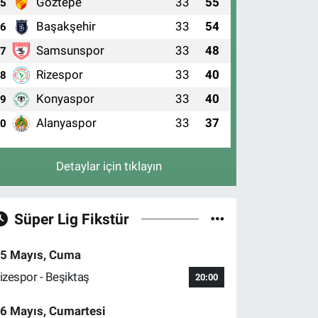
Göztepe
33
55
5
Başakşehir
33
54
6
Samsunspor
33
48
7
Rizespor
33
40
8
Konyaspor
33
40
9
Alanyaspor
33
37
10
Detaylar için tıklayın
Süper Lig Fikstür
5 Mayıs, Cuma
izespor - Beşiktaş
20:00
6 Mayıs, Cumartesi