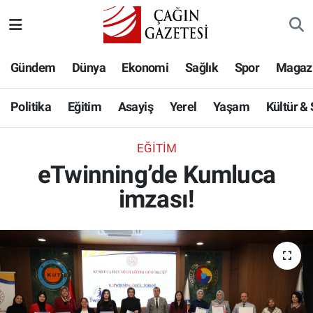
Politika
Nöbetçi Eczaneler
Gündem
Dünya
Ekonomi
Sağlık
Spor
Magaz
Eğitim
Hava Durumu
Politika
Eğitim
Asayiş
Yerel
Yaşam
Kültür &
Asayiş
Namaz Vakitleri
EĞITIM
Yerel
Trafik Durumu
eTwinning’de Kumluca
imzası!
Yaşam
Süper Lig Puan Durumu ve Fikstür
Kültür & Sanat
Tüm Manşetler
Bilim-Teknoloji
Son Dakika Haberleri
Köşe Yazıları
Haber Arşivi