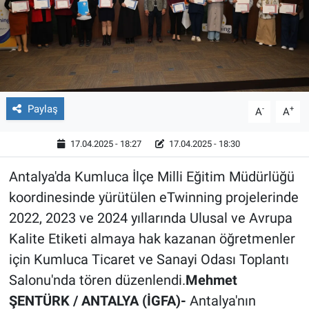
Röportaj
Video Galeri
Paylaş
-
+
A
A
17.04.2025 - 18:27
17.04.2025 - 18:30
Antalya'da Kumluca İlçe Milli Eğitim Müdürlüğü
koordinesinde yürütülen eTwinning projelerinde
2022, 2023 ve 2024 yıllarında Ulusal ve Avrupa
Kalite Etiketi almaya hak kazanan öğretmenler
için Kumluca Ticaret ve Sanayi Odası Toplantı
Salonu'nda tören düzenlendi.
Mehmet
ŞENTÜRK / ANTALYA (İGFA)-
Antalya'nın