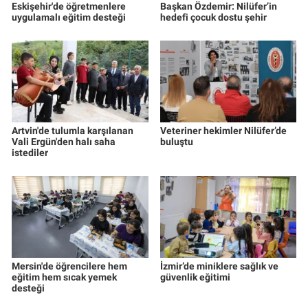
Eskişehir'de öğretmenlere
Başkan Özdemir: Nilüfer’in
uygulamalı eğitim desteği
hedefi çocuk dostu şehir
Artvin'de tulumla karşılanan
Veteriner hekimler Nilüfer’de
Vali Ergün'den halı saha
buluştu
istediler
Mersin'de öğrencilere hem
İzmir’de miniklere sağlık ve
eğitim hem sıcak yemek
güvenlik eğitimi
desteği