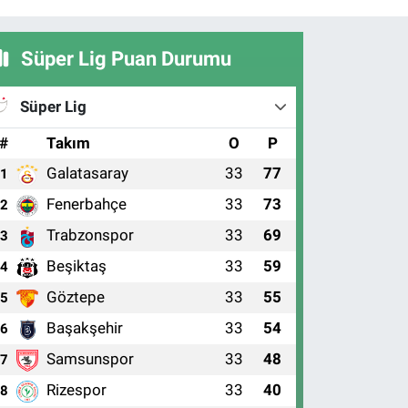
Süper Lig Puan Durumu
Süper Lig
#
Takım
O
P
Galatasaray
33
77
1
Fenerbahçe
33
73
2
Trabzonspor
33
69
3
Beşiktaş
33
59
4
Göztepe
33
55
5
Başakşehir
33
54
6
Samsunspor
33
48
7
Rizespor
33
40
8