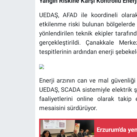
Yangın Riskine Karşı Kontrollü Enerj
UEDAŞ, AFAD ile koordineli olarak
etkilenme riski bulunan bölgelerde k
yönlendirilen teknik ekipler tarafı
gerçekleştirildi. Çanakkale Mer
tespitlerinin ardından enerji şebeke
Enerji arzının can ve mal güvenliğ
UEDAŞ, SCADA sistemiyle elektrik 
faaliyetlerini online olarak takip
mesaisini sürdürüyor.
Erzurum'da ye