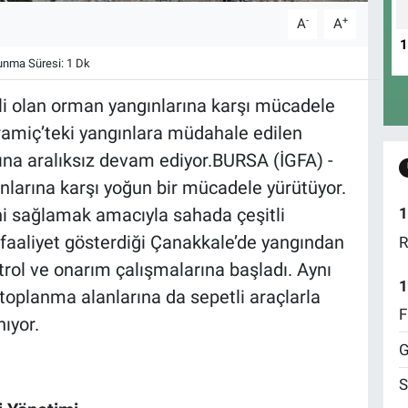
-
+
A
A
nma Süresi: 1 Dk
ili olan orman yangınlarına karşı mücadele
amiç’teki yangınlara müdahale edilen
ına aralıksız devam ediyor.BURSA (İGFA) -
nlarına karşı yoğun bir mücadele yürütüyor.
ini sağlamak amacıyla sahada çeşitli
1
 faaliyet gösterdiği Çanakkale’de yangından
R
rol ve onarım çalışmalarına başladı. Aynı
1
toplanma alanlarına da sepetli araçlarla
F
ıyor.
G
S