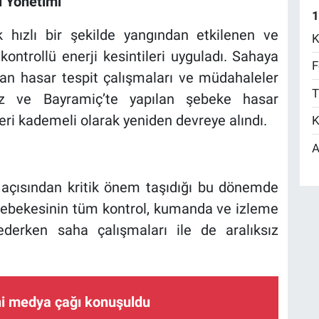
i Yönetimi
1
 hızlı bir şekilde yangından etkilenen ve
K
ontrollü enerji kesintileri uyguladı. Sahaya
F
ndan hasar tespit çalışmaları ve müdahaleler
T
kez ve Bayramiç’te yapılan şebeke hasar
leri kademeli olarak yeniden devreye alındı.
K
A
i açısından kritik önem taşıdığı bu dönemde
şebekesinin tüm kontrol, kumanda ve izleme
 ederken saha çalışmaları ile de aralıksız
ni medya çağı konuşuldu