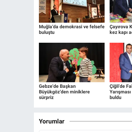
Muğla’da demokrasi ve felsefe
Çayırova K
buluştu
kez kapı a
Gebze'de Başkan
Çiğli'de F
Büyükgöz’den miniklere
Yarışması 
sürpriz
buldu
Yorumlar