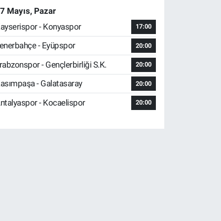
7 Mayıs, Pazar
ayserispor - Konyaspor
17:00
enerbahçe - Eyüpspor
20:00
rabzonspor - Gençlerbirliği S.K.
20:00
asımpaşa - Galatasaray
20:00
ntalyaspor - Kocaelispor
20:00