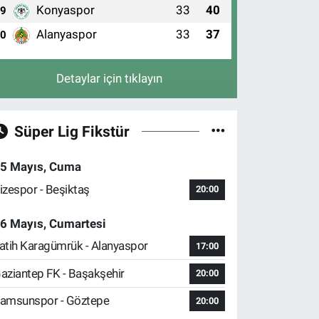
Konyaspor
33
40
9
Alanyaspor
33
37
10
Detaylar için tıklayın
Süper Lig Fikstür
5 Mayıs, Cuma
izespor - Beşiktaş
20:00
6 Mayıs, Cumartesi
atih Karagümrük - Alanyaspor
17:00
aziantep FK - Başakşehir
20:00
amsunspor - Göztepe
20:00