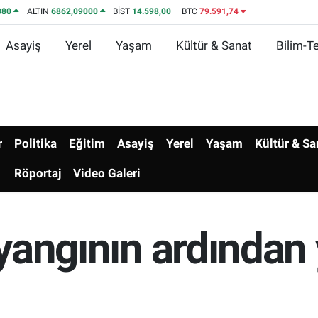
380
ALTIN
6862,09000
BİST
14.598,00
BTC
79.591,74
Asayiş
Yerel
Yaşam
Kültür & Sanat
Bilim-Te
r
Politika
Eğitim
Asayiş
Yerel
Yaşam
Kültür & Sa
Röportaj
Video Galeri
ı yangının ardından