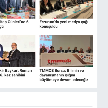
itap Günleri'ne 6.
Erzurum'da yeni medya çağı
çtı
konuşuldu
akir Baykurt Roman
TMMOB Bursa: Bilimin ve
6. kez sahibini
dayanışmanın ışığını
büyütmeye devam edeceğiz