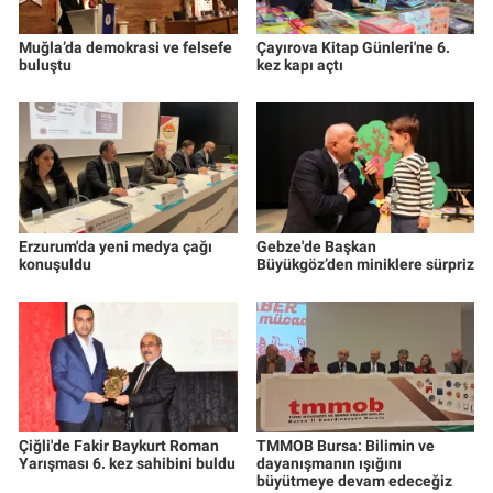
Muğla’da demokrasi ve felsefe
Çayırova Kitap Günleri'ne 6.
buluştu
kez kapı açtı
Erzurum'da yeni medya çağı
Gebze'de Başkan
konuşuldu
Büyükgöz’den miniklere sürpriz
Çiğli'de Fakir Baykurt Roman
TMMOB Bursa: Bilimin ve
Yarışması 6. kez sahibini buldu
dayanışmanın ışığını
büyütmeye devam edeceğiz