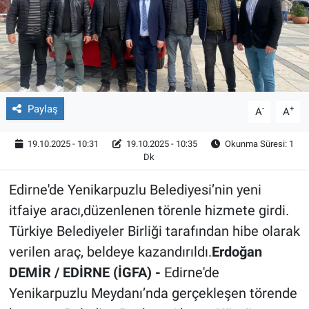
Röportaj
Video Galeri
Paylaş
-
+
A
A
19.10.2025 - 10:31
19.10.2025 - 10:35
Okunma Süresi: 1
Dk
Edirne'de Yenikarpuzlu Belediyesi’nin yeni
itfaiye aracı,düzenlenen törenle hizmete girdi.
Türkiye Belediyeler Birliği tarafından hibe olarak
verilen araç, beldeye kazandırıldı.
Erdoğan
DEMİR / EDİRNE (İGFA) -
Edirne'de
Yenikarpuzlu Meydanı’nda gerçekleşen törende