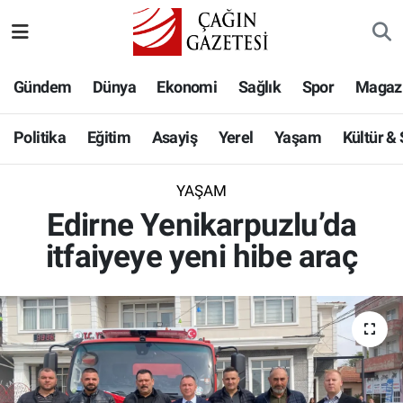
Politika
Nöbetçi Eczaneler
Gündem
Dünya
Ekonomi
Sağlık
Spor
Magaz
Eğitim
Hava Durumu
Politika
Eğitim
Asayiş
Yerel
Yaşam
Kültür &
Asayiş
Namaz Vakitleri
YAŞAM
Yerel
Trafik Durumu
Edirne Yenikarpuzlu’da
itfaiyeye yeni hibe araç
Yaşam
Süper Lig Puan Durumu ve Fikstür
Kültür & Sanat
Tüm Manşetler
Bilim-Teknoloji
Son Dakika Haberleri
Köşe Yazıları
Haber Arşivi