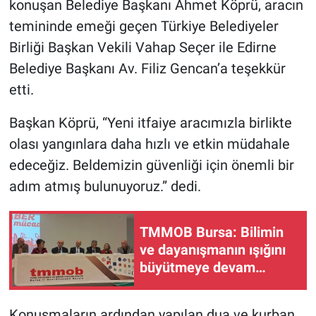
konuşan Belediye Başkanı Ahmet Köprü, aracın
temininde emeği geçen Türkiye Belediyeler
Birliği Başkan Vekili Vahap Seçer ile Edirne
Belediye Başkanı Av. Filiz Gencan’a teşekkür
etti.
Başkan Köprü, “Yeni itfaiye aracımızla birlikte
olası yangınlara daha hızlı ve etkin müdahale
edeceğiz. Beldemizin güvenliği için önemli bir
adım atmış bulunuyoruz.” dedi.
TMMOB Bursa: Bilimin
ve dayanışmanın ışığını
büyütmeye devam
edeceğiz
Konuşmaların ardından yapılan dua ve kurban