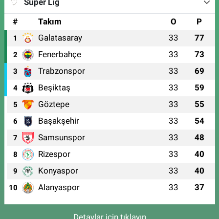
Süper Lig
#
Takım
O
P
Galatasaray
33
77
1
Fenerbahçe
33
73
2
Trabzonspor
33
69
3
Beşiktaş
33
59
4
Göztepe
33
55
5
Başakşehir
33
54
6
Samsunspor
33
48
7
Rizespor
33
40
8
Konyaspor
33
40
9
Alanyaspor
33
37
10
Detaylar için tıklayın