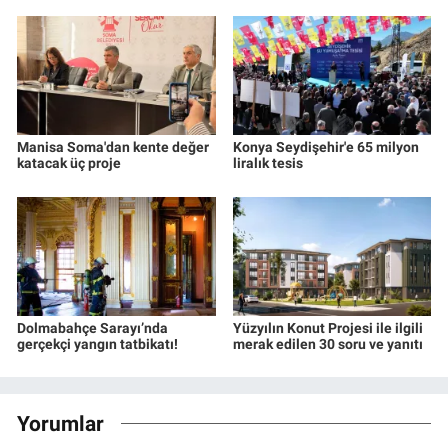
Manisa Soma'dan kente değer
Konya Seydişehir'e 65 milyon
katacak üç proje
liralık tesis
Dolmabahçe Sarayı’nda
Yüzyılın Konut Projesi ile ilgili
gerçekçi yangın tatbikatı!
merak edilen 30 soru ve yanıtı
Yorumlar