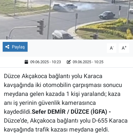
Röportaj
Video Galeri
Paylaş
-
+
A
A
09.06.2025 - 10:23
09.06.2025 - 10:25
Düzce Akçakoca bağlantı yolu Karaca
kavşağında iki otomobilin çarpışması sonucu
meydana gelen kazada 1 kişi yaralandı; kaza
anı iş yerinin güvenlik kamerasınca
kaydedildi.
Sefer DEMİR / DÜZCE (İGFA) -
Düzce’de, Akçakoca bağlantı yolu D-655 Karaca
kavşağında trafik kazası meydana geldi.