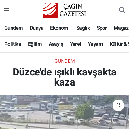
Politika
Nöbetçi Eczaneler
Gündem
Dünya
Ekonomi
Sağlık
Spor
Magaz
Eğitim
Hava Durumu
Politika
Eğitim
Asayiş
Yerel
Yaşam
Kültür &
Asayiş
Namaz Vakitleri
GÜNDEM
Yerel
Trafik Durumu
Düzce'de ışıklı kavşakta
kaza
Yaşam
Süper Lig Puan Durumu ve Fikstür
Kültür & Sanat
Tüm Manşetler
Bilim-Teknoloji
Son Dakika Haberleri
Köşe Yazıları
Haber Arşivi