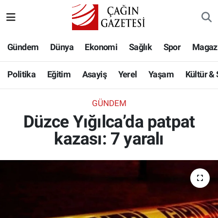
Politika
Nöbetçi Eczaneler
Gündem
Dünya
Ekonomi
Sağlık
Spor
Magaz
Eğitim
Hava Durumu
Politika
Eğitim
Asayiş
Yerel
Yaşam
Kültür &
Asayiş
Namaz Vakitleri
GÜNDEM
Yerel
Trafik Durumu
Düzce Yığılca’da patpat
kazası: 7 yaralı
Yaşam
Süper Lig Puan Durumu ve Fikstür
Kültür & Sanat
Tüm Manşetler
Bilim-Teknoloji
Son Dakika Haberleri
Köşe Yazıları
Haber Arşivi