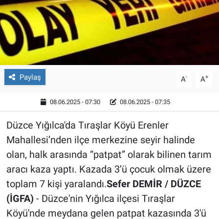
Röportaj
Video Galeri
Paylaş
-
+
A
A
08.06.2025 - 07:30
08.06.2025 - 07:35
Düzce Yığılca'da Tıraşlar Köyü Erenler
Mahallesi’nden ilçe merkezine seyir halinde
olan, halk arasında “patpat” olarak bilinen tarım
aracı kaza yaptı. Kazada 3’ü çocuk olmak üzere
toplam 7 kişi yaralandı.
Sefer DEMİR / DÜZCE
(İGFA)
- Düzce'nin Yığılca ilçesi Tıraşlar
Köyü'nde meydana gelen patpat kazasında 3'ü