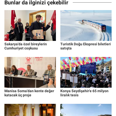
Bunlar da ilginizi çekebilir
Sakarya'da özel bireylerin
Turistik Doğu Ekspresi biletleri
Cumhuriyet coşkusu
satışta
Manisa Soma'dan kente değer
Konya Seydişehir'e 65 milyon
katacak üç proje
liralık tesis