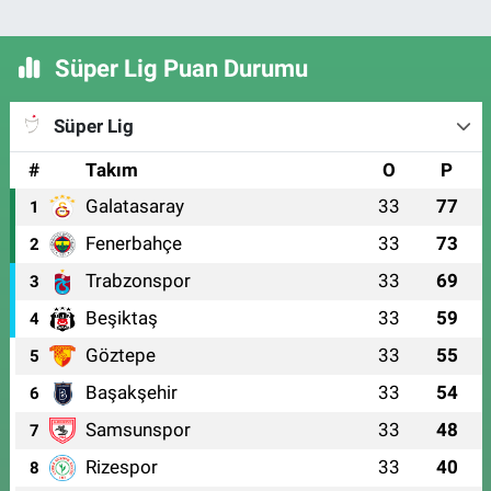
Süper Lig Puan Durumu
Süper Lig
#
Takım
O
P
Galatasaray
33
77
1
Fenerbahçe
33
73
2
Trabzonspor
33
69
3
Beşiktaş
33
59
4
Göztepe
33
55
5
Başakşehir
33
54
6
Samsunspor
33
48
7
Rizespor
33
40
8