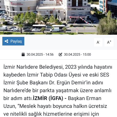
Röportaj
Video Galeri
Paylaş
-
+
A
A
30.04.2025 - 14:56
30.04.2025 - 15:00
İzmir Narlıdere Belediyesi, 2023 yılında hayatını
kaybeden İzmir Tabip Odası Üyesi ve eski SES
İzmir Şube Başkanı Dr. Ergün Demir’in adını
Narlıdere’de bir parkta yaşatmak üzere anlamlı
bir adım attı.
İZMİR (İGFA) -
Başkan Erman
Uzun, “Meslek hayatı boyunca halkın ücretsiz
ve nitelikli sağlık hizmetlerine erişimi için