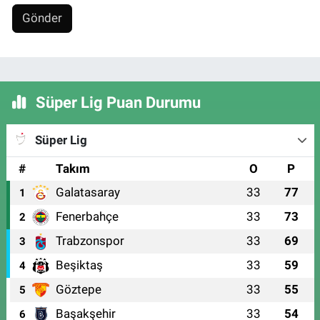
Gönder
Süper Lig Puan Durumu
Süper Lig
#
Takım
O
P
Galatasaray
33
77
1
Fenerbahçe
33
73
2
Trabzonspor
33
69
3
Beşiktaş
33
59
4
Göztepe
33
55
5
Başakşehir
33
54
6