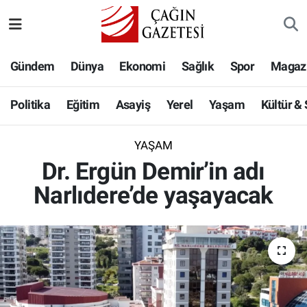
Politika
Nöbetçi Eczaneler
Gündem
Dünya
Ekonomi
Sağlık
Spor
Magaz
Eğitim
Hava Durumu
Politika
Eğitim
Asayiş
Yerel
Yaşam
Kültür &
Asayiş
Namaz Vakitleri
YAŞAM
Yerel
Trafik Durumu
Dr. Ergün Demir’in adı
Narlıdere’de yaşayacak
Yaşam
Süper Lig Puan Durumu ve Fikstür
Kültür & Sanat
Tüm Manşetler
Bilim-Teknoloji
Son Dakika Haberleri
Köşe Yazıları
Haber Arşivi