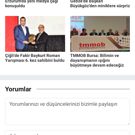
Erzurum'da yeni medya çağı
Gebze'de Başkan
konuşuldu
Büyükgöz’den miniklere sürpriz
Çiğli'de Fakir Baykurt Roman
TMMOB Bursa: Bilimin ve
Yarışması 6. kez sahibini buldu
dayanışmanın ışığını
büyütmeye devam edeceğiz
Yorumlar