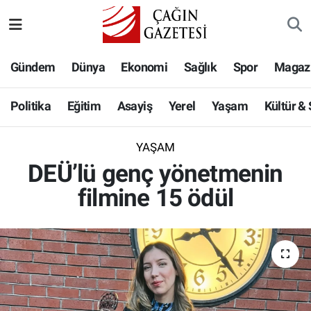
Politika
Nöbetçi Eczaneler
Gündem
Dünya
Ekonomi
Sağlık
Spor
Magaz
Eğitim
Hava Durumu
Politika
Eğitim
Asayiş
Yerel
Yaşam
Kültür &
Asayiş
Namaz Vakitleri
YAŞAM
Yerel
Trafik Durumu
DEÜ’lü genç yönetmenin
filmine 15 ödül
Yaşam
Süper Lig Puan Durumu ve Fikstür
Kültür & Sanat
Tüm Manşetler
Bilim-Teknoloji
Son Dakika Haberleri
Köşe Yazıları
Haber Arşivi