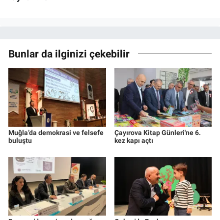
Bunlar da ilginizi çekebilir
Muğla’da demokrasi ve felsefe
Çayırova Kitap Günleri'ne 6.
buluştu
kez kapı açtı