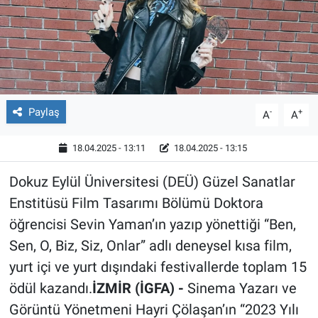
Röportaj
Video Galeri
Paylaş
-
+
A
A
18.04.2025 - 13:11
18.04.2025 - 13:15
Dokuz Eylül Üniversitesi (DEÜ) Güzel Sanatlar
Enstitüsü Film Tasarımı Bölümü Doktora
öğrencisi Sevin Yaman’ın yazıp yönettiği “Ben,
Sen, O, Biz, Siz, Onlar” adlı deneysel kısa film,
yurt içi ve yurt dışındaki festivallerde toplam 15
ödül kazandı.
İZMİR (İGFA) -
Sinema Yazarı ve
Görüntü Yönetmeni Hayri Çölaşan’ın “2023 Yılı