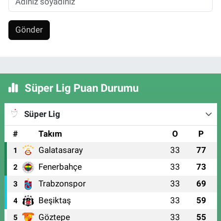
Gönder
Süper Lig Puan Durumu
Süper Lig
#
Takım
O
P
Galatasaray
33
77
1
Fenerbahçe
33
73
2
Trabzonspor
33
69
3
Beşiktaş
33
59
4
Göztepe
33
55
5