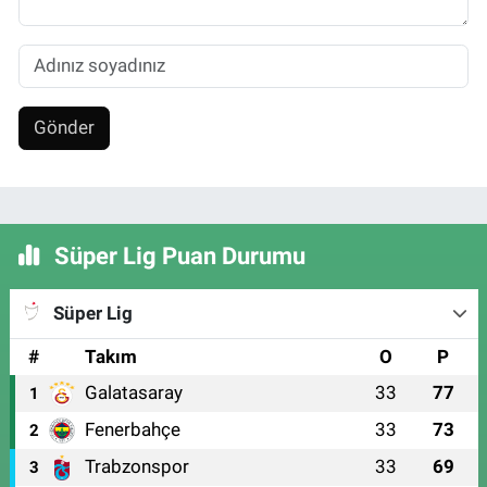
Gönder
Süper Lig Puan Durumu
Süper Lig
#
Takım
O
P
Galatasaray
33
77
1
Fenerbahçe
33
73
2
Trabzonspor
33
69
3