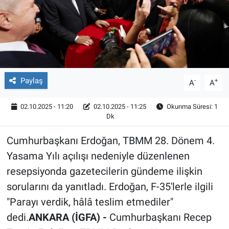
Röportaj
Video Galeri
Paylaş
-
+
A
A
02.10.2025 - 11:20
02.10.2025 - 11:25
Okunma Süresi: 1
Dk
Cumhurbaşkanı Erdoğan, TBMM 28. Dönem 4.
Yasama Yılı açılışı nedeniyle düzenlenen
resepsiyonda gazetecilerin gündeme ilişkin
sorularını da yanıtladı. Erdoğan, F-35'lerle ilgili
"Parayı verdik, hâlâ teslim etmediler"
dedi.
ANKARA (İGFA) -
Cumhurbaşkanı Recep