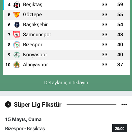
Beşiktaş
33
59
4
Göztepe
33
55
5
Başakşehir
33
54
6
Samsunspor
33
48
7
Rizespor
33
40
8
Konyaspor
33
40
9
Alanyaspor
33
37
10
Detaylar için tıklayın
Süper Lig Fikstür
15 Mayıs, Cuma
Rizespor - Beşiktaş
20:00