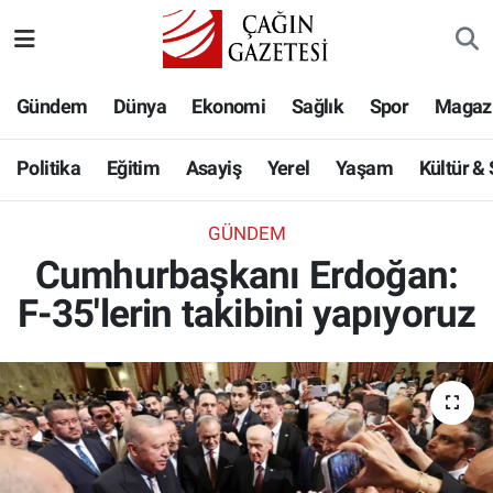
Politika
Nöbetçi Eczaneler
Gündem
Dünya
Ekonomi
Sağlık
Spor
Magaz
Eğitim
Hava Durumu
Politika
Eğitim
Asayiş
Yerel
Yaşam
Kültür &
Asayiş
Namaz Vakitleri
GÜNDEM
Yerel
Trafik Durumu
Cumhurbaşkanı Erdoğan:
F-35'lerin takibini yapıyoruz
Yaşam
Süper Lig Puan Durumu ve Fikstür
Kültür & Sanat
Tüm Manşetler
Bilim-Teknoloji
Son Dakika Haberleri
Köşe Yazıları
Haber Arşivi