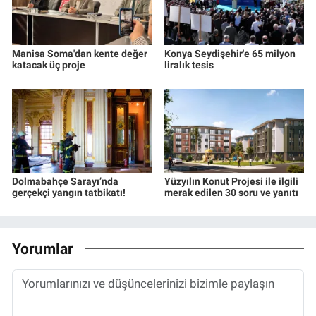
Manisa Soma'dan kente değer
Konya Seydişehir'e 65 milyon
katacak üç proje
liralık tesis
Dolmabahçe Sarayı’nda
Yüzyılın Konut Projesi ile ilgili
gerçekçi yangın tatbikatı!
merak edilen 30 soru ve yanıtı
Yorumlar