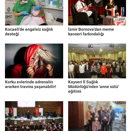
Kocaeli'de engelsiz sağlık
İzmir Bornova'dan meme
desteği
kanseri farkındalığı
Korku evlerinde adrenalin
Kayseri İl Sağlık
ararken travma yaşanabilir!
Müdürlüğü'nden 'anne sütü'
eğitimi