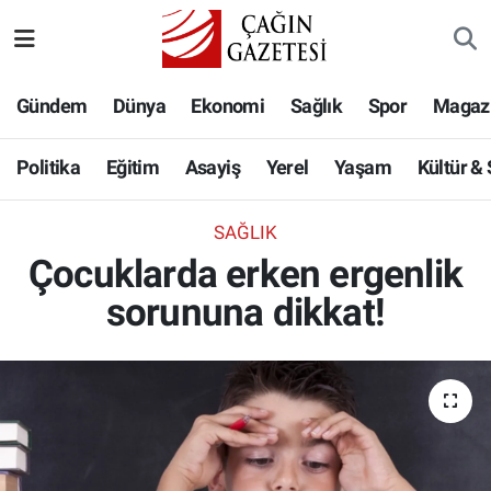
Politika
Nöbetçi Eczaneler
Gündem
Dünya
Ekonomi
Sağlık
Spor
Magaz
Eğitim
Hava Durumu
Politika
Eğitim
Asayiş
Yerel
Yaşam
Kültür &
Asayiş
Namaz Vakitleri
SAĞLIK
Yerel
Trafik Durumu
Çocuklarda erken ergenlik
sorununa dikkat!
Yaşam
Süper Lig Puan Durumu ve Fikstür
Kültür & Sanat
Tüm Manşetler
Bilim-Teknoloji
Son Dakika Haberleri
Köşe Yazıları
Haber Arşivi