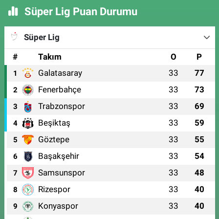
Süper Lig Puan Durumu
Süper Lig
#
Takım
O
P
Galatasaray
33
77
1
Fenerbahçe
33
73
2
Trabzonspor
33
69
3
Beşiktaş
33
59
4
Göztepe
33
55
5
Başakşehir
33
54
6
Samsunspor
33
48
7
Rizespor
33
40
8
Konyaspor
33
40
9