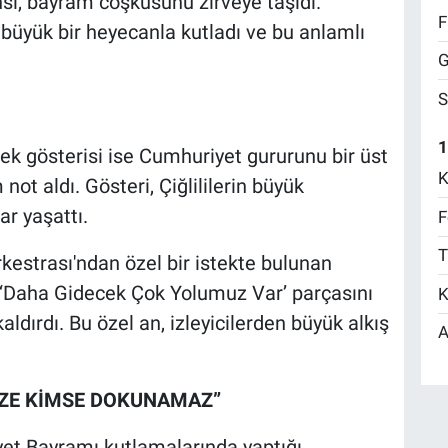
ı, bayram coşkusunu zirveye taşıdı.
F
büyük bir heyecanla kutladı ve bu anlamlı
G
S
1
k gösterisi ise Cumhuriyet gururunu bir üst
K
not aldı. Gösteri, Çiğlililerin büyük
r yaşattı.
F
T
kestrası'ndan özel bir istekte bulunan
n ‘Daha Gidecek Çok Yolumuz Var’ parçasını
K
aldırdı. Bu özel an, izleyicilerden büyük alkış
A
İZE KİMSE DOKUNAMAZ”
et Bayramı kutlamalarında yaptığı