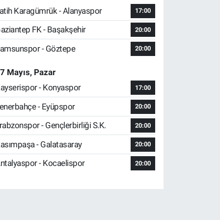
atih Karagümrük - Alanyaspor
17:00
aziantep FK - Başakşehir
20:00
amsunspor - Göztepe
20:00
7 Mayıs, Pazar
ayserispor - Konyaspor
17:00
enerbahçe - Eyüpspor
20:00
rabzonspor - Gençlerbirliği S.K.
20:00
asımpaşa - Galatasaray
20:00
ntalyaspor - Kocaelispor
20:00