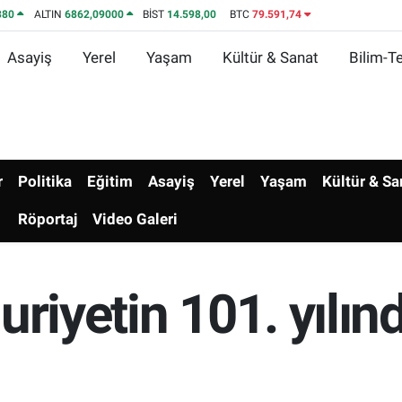
380
ALTIN
6862,09000
BİST
14.598,00
BTC
79.591,74
Asayiş
Yerel
Yaşam
Kültür & Sanat
Bilim-Te
r
Politika
Eğitim
Asayiş
Yerel
Yaşam
Kültür & Sa
Röportaj
Video Galeri
uriyetin 101. yılın