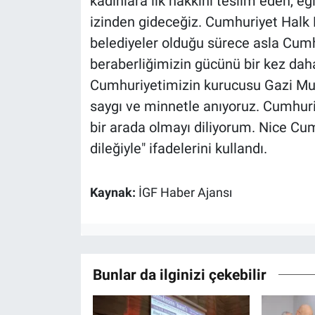
kadınlara ilk hakkını teslim eden, e
izinden gideceğiz. Cumhuriyet Halk P
belediyeler olduğu sürece asla Cum
beraberliğimizin gücünü bir kez daha
Cumhuriyetimizin kurucusu Gazi Mus
saygı ve minnetle anıyoruz. Cumhuri
bir arada olmayı diliyorum. Nice C
dileğiyle" ifadelerini kullandı.
Kaynak:
İGF Haber Ajansı
Bunlar da ilginizi çekebilir