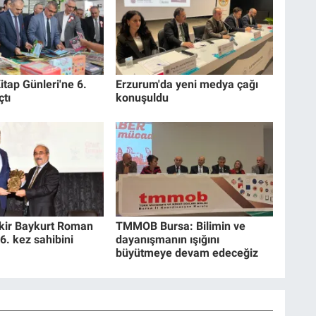
itap Günleri'ne 6.
Erzurum'da yeni medya çağı
çtı
konuşuldu
akir Baykurt Roman
TMMOB Bursa: Bilimin ve
6. kez sahibini
dayanışmanın ışığını
büyütmeye devam edeceğiz