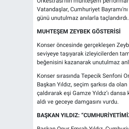
Orkestrası'nın muhteşem performans
Vatandaşlar, Cumhuriyet Bayramı'nı 
günü unutulmaz anılarla taçlandırdı.
MUHTEŞEM ZEYBEK GÖSTERİSİ
Konser öncesinde gerçekleşen Zeybe
seviyeye taşıyarak izleyicilerden tam 
beğenisini kazanarak unutulmaz anla
Konser sırasında Tepecik Senfoni Or
Başkan Yıldız, seçim şarkısı da ola
çaldırarak eşi Gamze Yıldız’ı dansa k
aldı ve geceye damgasını vurdu.
BAŞKAN YILDIZ: “CUMHURİYETİM
Başkan Onur Emrah Yıldız, Cumhuriy