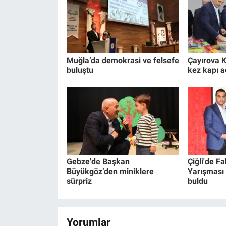
Muğla’da demokrasi ve felsefe
Çayırova K
buluştu
kez kapı a
Gebze'de Başkan
Çiğli'de F
Büyükgöz’den miniklere
Yarışması 
sürpriz
buldu
Yorumlar