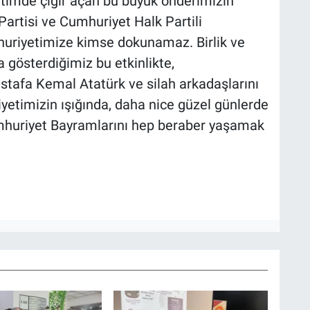
ğitimde çığır açan bu büyük önderimizin
artisi ve Cumhuriyet Halk Partili
huriyetimize kimse dokunamaz. Birlik ve
 gösterdiğimiz bu etkinlikte,
tafa Kemal Atatürk ve silah arkadaşlarını
yetimizin ışığında, daha nice güzel günlerde
umhuriyet Bayramlarını hep beraber yaşamak