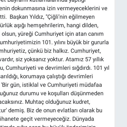
nin dokunmasına izin vermeyeceklerini ve
ti. Başkan Yıldız, "Çiğli’nin eğilmeyen
ürlük aşığı hemşehrilerim, hangi dilden,
a olsun, yüreği Cumhuriyet için atan canım
Cumhuriyetimizin 101. yılını büyük bir gururla
mhuriyetiz, çünkü biz halkız. Cumhuriyet,
vardır, siz yoksanız yoktur. Atamız 57 yıllık
 Cumhuriyeti ve devrimleri sığdırdı. 101 yıl
rıldığı, korumaya çalıştığı devrimleri
 'Bir gün, istiklal ve Cumhuriyeti müdafaa
lduğunuz durumu ve koşulları düşünmeden
racaksınız. Muhtaç olduğunuz kudret,
r' demiş. Biz de onun evlatları olarak bu
e ihanete geçit vermeyeceğiz. Dünyada