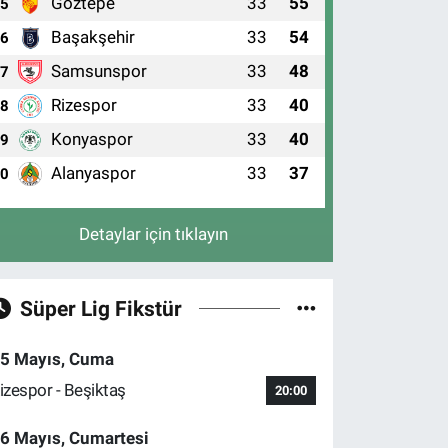
Göztepe
33
55
5
Başakşehir
33
54
6
Samsunspor
33
48
7
Rizespor
33
40
8
Konyaspor
33
40
9
Alanyaspor
33
37
10
Detaylar için tıklayın
Süper Lig Fikstür
5 Mayıs, Cuma
izespor - Beşiktaş
20:00
6 Mayıs, Cumartesi