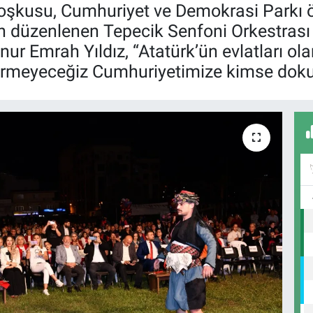
coşkusu, Cumhuriyet ve Demokrasi Parkı 
an düzenlenen Tepecik Senfoni Orkestrası
nur Emrah Yıldız, “Atatürk’ün evlatları ol
 vermeyeceğiz Cumhuriyetimize kimse do