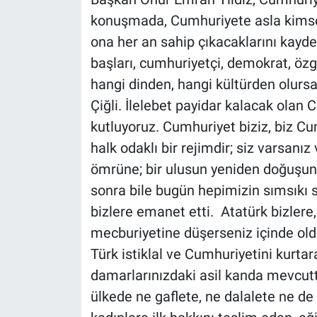
konuşmada, Cumhuriyete asla kimse
ona her an sahip çıkacaklarını kaydet
başları, cumhuriyetçi, demokrat, özg
hangi dinden, hangi kültürden olurs
Çiğli. İlelebet payidar kalacak olan 
kutluyoruz. Cumhuriyet biziz, biz Cu
halk odaklı bir rejimdir; siz varsanız 
ömrüne; bir ulusun yeniden doğuşunu,
sonra bile bugün hepimizin sımsıkı sa
bizlere emanet etti. Atatürk bizlere,
mecburiyetine düşerseniz içinde o
Türk istiklal ve Cumhuriyetini kurta
damarlarınızdaki asil kanda mevcuttu
ülkede ne gaflete, ne dalalete ne d