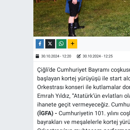
30.10.2024 - 12:20
30.10.2024 - 12:25
Çiğli'de Cumhuriyet Bayramı coşku
başlayan kortej yürüyüşü ile start a
Orkestrası konseri ile kutlamalar do
Emrah Yıldız, “Atatürk’ün evlatları o
ihanete geçit vermeyeceğiz. Cumhu
(İGFA) -
Cumhuriyetin 101. yılını coşk
bayrakları ve meşalelerle kortej yür