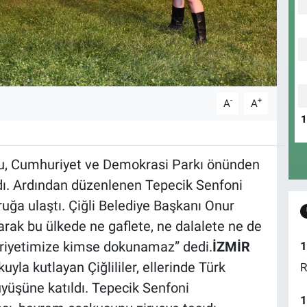
-
+
A
A
su, Cumhuriyet ve Demokrasi Parkı önünden
ldı. Ardından düzenlenen Tepecik Senfoni
ruğa ulaştı. Çiğli Belediye Başkanı Onur
larak bu ülkede ne gaflete, ne dalalete ne de
riyetimize kimse dokunamaz” dedi.
İZMİR
1
uyla kutlayan Çiğlililer, ellerinde Türk
R
üyüşüne katıldı. Tepecik Senfoni
1