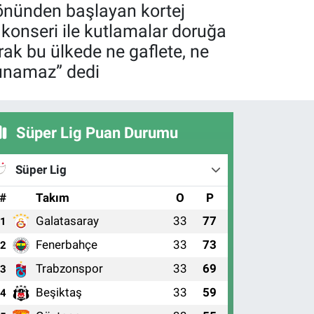
önünden başlayan kortej
 konseri ile kutlamalar doruğa
arak bu ülkede ne gaflete, ne
kunamaz” dedi
Süper Lig Puan Durumu
Süper Lig
#
Takım
O
P
Galatasaray
33
77
1
Fenerbahçe
33
73
2
Trabzonspor
33
69
3
Beşiktaş
33
59
4