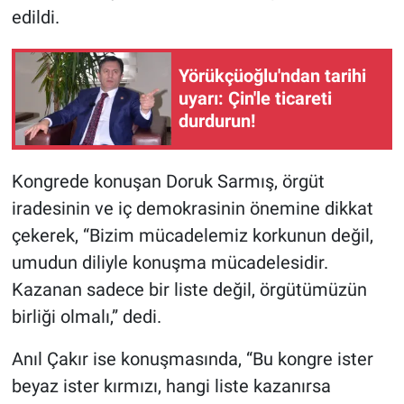
edildi.
Yörükçüoğlu'ndan tarihi
uyarı: Çin'le ticareti
durdurun!
Kongrede konuşan Doruk Sarmış, örgüt
iradesinin ve iç demokrasinin önemine dikkat
çekerek, “Bizim mücadelemiz korkunun değil,
umudun diliyle konuşma mücadelesidir.
Kazanan sadece bir liste değil, örgütümüzün
birliği olmalı,” dedi.
Anıl Çakır ise konuşmasında, “Bu kongre ister
beyaz ister kırmızı, hangi liste kazanırsa