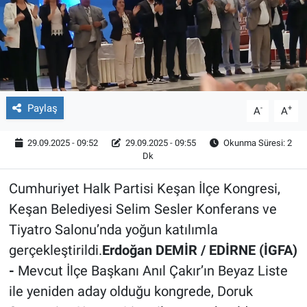
Röportaj
Video Galeri
Paylaş
-
+
A
A
29.09.2025 - 09:52
29.09.2025 - 09:55
Okunma Süresi: 2
Dk
Cumhuriyet Halk Partisi Keşan İlçe Kongresi,
Keşan Belediyesi Selim Sesler Konferans ve
Tiyatro Salonu’nda yoğun katılımla
gerçekleştirildi.
Erdoğan DEMİR / EDİRNE (İGFA)
-
Mevcut İlçe Başkanı Anıl Çakır’ın Beyaz Liste
ile yeniden aday olduğu kongrede, Doruk