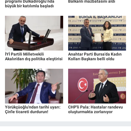
programı Dulkadiroğlu’nda
Balkanlı mazbatasını aldı
büyük bir katılımla başladı
İYİ Partili Milletvekili
Anahtar Parti Bursa'da Kadın
Akalın’dan dış politika eleştirisi
Kolları Başkanı belli oldu
Yörükçüoğlu'ndan tarihi uyarı:
CHP'li Pala: Hastalar randevu
Çin'le ticareti durdurun!
oluşturmakta zorlanıyor