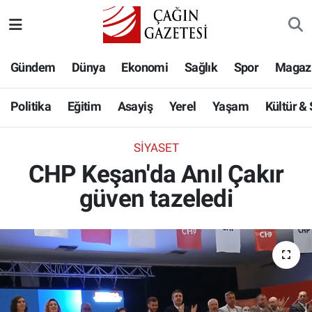
Politika
Nöbetçi Eczaneler
Gündem
Dünya
Ekonomi
Sağlık
Spor
Magaz
Eğitim
Hava Durumu
Politika
Eğitim
Asayiş
Yerel
Yaşam
Kültür &
Asayiş
Namaz Vakitleri
SIYASET
Yerel
Trafik Durumu
CHP Keşan'da Anıl Çakır
güven tazeledi
Yaşam
Süper Lig Puan Durumu ve Fikstür
Kültür & Sanat
Tüm Manşetler
Bilim-Teknoloji
Son Dakika Haberleri
Köşe Yazıları
Haber Arşivi