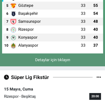
Göztepe
33
55
5
Başakşehir
33
54
6
Samsunspor
33
48
7
Rizespor
33
40
8
Konyaspor
33
40
9
Alanyaspor
33
37
10
Detaylar için tıklayın
Süper Lig Fikstür
15 Mayıs, Cuma
Rizespor - Beşiktaş
20:00