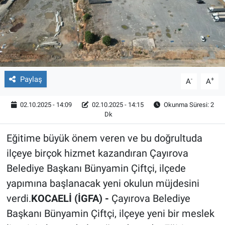
Röportaj
Video Galeri
Paylaş
-
+
A
A
02.10.2025 - 14:09
02.10.2025 - 14:15
Okunma Süresi: 2
Dk
Eğitime büyük önem veren ve bu doğrultuda
ilçeye birçok hizmet kazandıran Çayırova
Belediye Başkanı Bünyamin Çiftçi, ilçede
yapımına başlanacak yeni okulun müjdesini
verdi.
KOCAELİ (İGFA) -
Çayırova Belediye
Başkanı Bünyamin Çiftçi, ilçeye yeni bir meslek