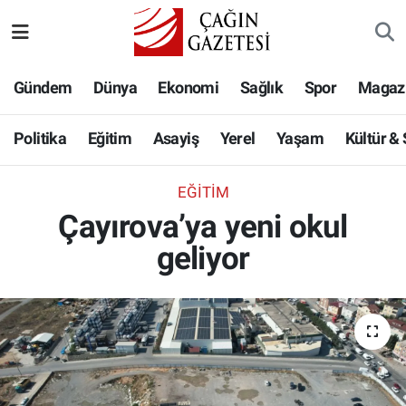
Politika
Nöbetçi Eczaneler
Gündem
Dünya
Ekonomi
Sağlık
Spor
Magaz
Eğitim
Hava Durumu
Politika
Eğitim
Asayiş
Yerel
Yaşam
Kültür &
Asayiş
Namaz Vakitleri
EĞITIM
Yerel
Trafik Durumu
Çayırova’ya yeni okul
geliyor
Yaşam
Süper Lig Puan Durumu ve Fikstür
Kültür & Sanat
Tüm Manşetler
Bilim-Teknoloji
Son Dakika Haberleri
Köşe Yazıları
Haber Arşivi