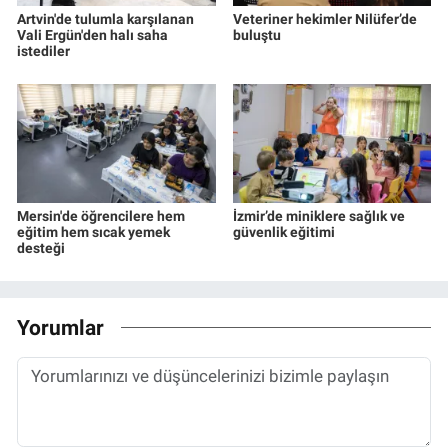
Artvin'de tulumla karşılanan
Veteriner hekimler Nilüfer’de
Vali Ergün'den halı saha
buluştu
istediler
Mersin'de öğrencilere hem
İzmir’de miniklere sağlık ve
eğitim hem sıcak yemek
güvenlik eğitimi
desteği
Yorumlar