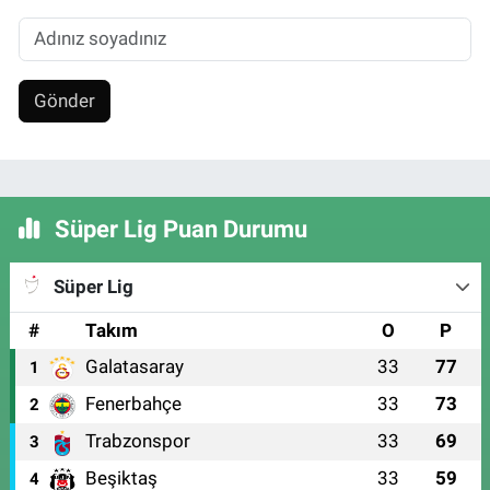
Gönder
Süper Lig Puan Durumu
Süper Lig
#
Takım
O
P
Galatasaray
33
77
1
Fenerbahçe
33
73
2
Trabzonspor
33
69
3
Beşiktaş
33
59
4