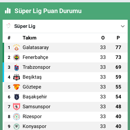
Süper Lig Puan Durumu
Süper Lig
#
Takım
O
P
Galatasaray
33
77
1
Fenerbahçe
33
73
2
Trabzonspor
33
69
3
Beşiktaş
33
59
4
Göztepe
33
55
5
Başakşehir
33
54
6
Samsunspor
33
48
7
Rizespor
33
40
8
Konyaspor
33
40
9