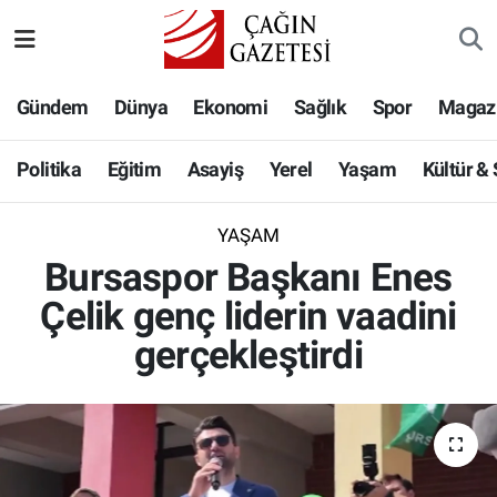
Politika
Nöbetçi Eczaneler
Gündem
Dünya
Ekonomi
Sağlık
Spor
Magaz
Eğitim
Hava Durumu
Politika
Eğitim
Asayiş
Yerel
Yaşam
Kültür &
Asayiş
Namaz Vakitleri
YAŞAM
Yerel
Trafik Durumu
Bursaspor Başkanı Enes
Çelik genç liderin vaadini
Yaşam
Süper Lig Puan Durumu ve Fikstür
gerçekleştirdi
Kültür & Sanat
Tüm Manşetler
Bilim-Teknoloji
Son Dakika Haberleri
Köşe Yazıları
Haber Arşivi