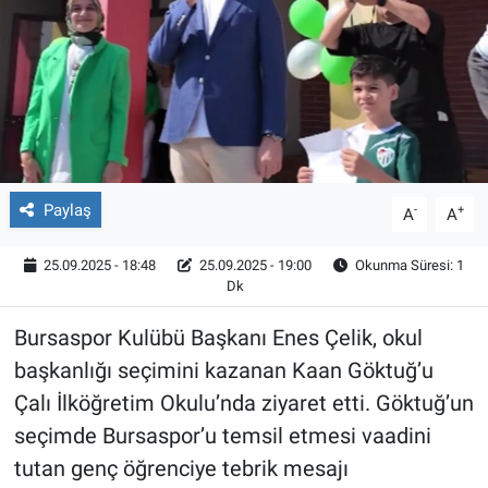
Röportaj
Video Galeri
Paylaş
-
+
A
A
25.09.2025 - 18:48
25.09.2025 - 19:00
Okunma Süresi: 1
Dk
Bursaspor Kulübü Başkanı Enes Çelik, okul
başkanlığı seçimini kazanan Kaan Göktuğ’u
Çalı İlköğretim Okulu’nda ziyaret etti. Göktuğ’un
seçimde Bursaspor’u temsil etmesi vaadini
tutan genç öğrenciye tebrik mesajı