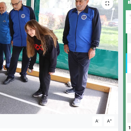
-
+
A
A