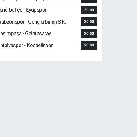
enerbahçe - Eyüpspor
20:00
rabzonspor - Gençlerbirliği S.K.
20:00
asımpaşa - Galatasaray
20:00
ntalyaspor - Kocaelispor
20:00