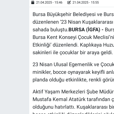
21.04.2025 - 15:46
21.04.2025 - 15:55
Bursa Büyükşehir Belediyesi ve Burs
düzenlenen ‘23 Nisan Kuşaklararası Bo
sahada buluştu.
BURSA (İGFA) -
Burs
Bursa Kent Konseyi Çocuk Meclisi’ni
Etkinliği’ düzenlendi. Kaplıkaya Huz
sakinleri ile çocuklar bir araya geldi.
23 Nisan Ulusal Egemenlik ve Çocuk 
minikler, bocce oynayarak keyifli a
planda olduğu etkinlikte, renkli görün
Aktif Yaşam Merkezleri Şube Müdürü
Mustafa Kemal Atatürk tarafından ç
olduğunu hatırlattı. Kuşaklararası b