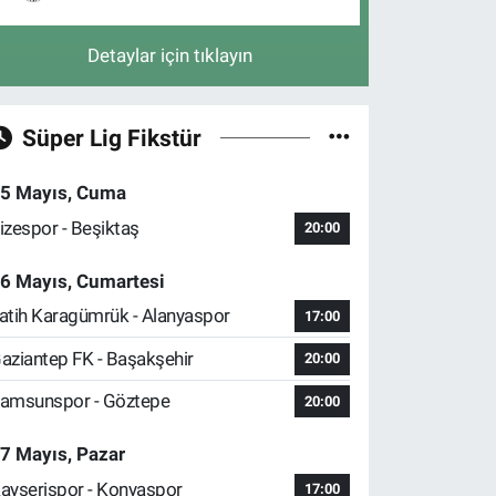
Detaylar için tıklayın
Süper Lig Fikstür
5 Mayıs, Cuma
izespor - Beşiktaş
20:00
6 Mayıs, Cumartesi
atih Karagümrük - Alanyaspor
17:00
aziantep FK - Başakşehir
20:00
amsunspor - Göztepe
20:00
7 Mayıs, Pazar
ayserispor - Konyaspor
17:00