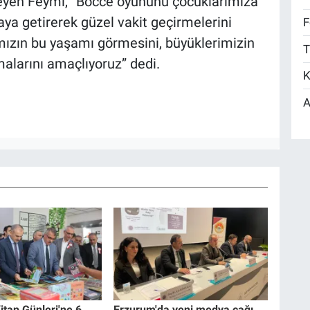
yleyen Feymi, “Bocce oyununu çocuklarımıza
raya getirerek güzel vakit geçirmelerini
F
mızın bu yaşamı görmesini, büyüklerimizin
T
alarını amaçlıyoruz” dedi.
K
A
itap Günleri'ne 6.
Erzurum'da yeni medya çağı