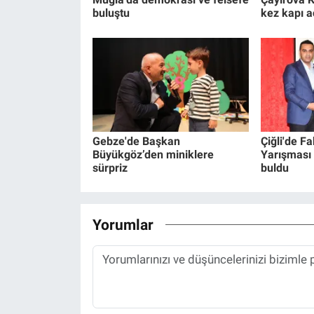
buluştu
kez kapı a
Gebze'de Başkan
Çiğli'de F
Büyükgöz’den miniklere
Yarışması 
sürpriz
buldu
Yorumlar