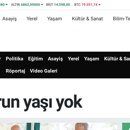
380
ALTIN
6862,09000
BİST
14.598,00
BTC
79.591,74
Asayiş
Yerel
Yaşam
Kültür & Sanat
Bilim-Te
r
Politika
Eğitim
Asayiş
Yerel
Yaşam
Kültür & Sa
Röportaj
Video Galeri
un yaşı yok