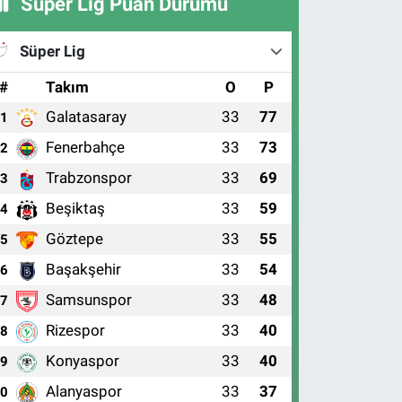
Süper Lig Puan Durumu
Süper Lig
#
Takım
O
P
Galatasaray
33
77
1
Fenerbahçe
33
73
2
Trabzonspor
33
69
3
Beşiktaş
33
59
4
Göztepe
33
55
5
Başakşehir
33
54
6
Samsunspor
33
48
7
Rizespor
33
40
8
Konyaspor
33
40
9
Alanyaspor
33
37
10