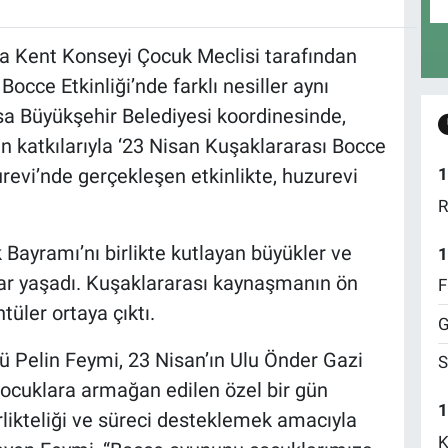
a Kent Konseyi Çocuk Meclisi tarafından
cce Etkinliği’nde farklı nesiller aynı
a Büyükşehir Belediyesi koordinesinde,
n katkılarıyla ‘23 Nisan Kuşaklararası Bocce
urevi’nde gerçekleşen etkinlikte, huzurevi
1
R
Bayramı’nı birlikte kutlayan büyükler ve
1
nlar yaşadı. Kuşaklararası kaynaşmanın ön
F
tüler ortaya çıktı.
G
 Pelin Feymi, 23 Nisan’ın Ulu Önder Gazi
S
ocuklara armağan edilen özel bir gün
1
irlikteliği ve süreci desteklemek amacıyla
K