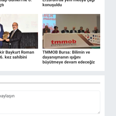
çtı
konuşuldu
akir Baykurt Roman
TMMOB Bursa: Bilimin ve
6. kez sahibini
dayanışmanın ışığını
büyütmeye devam edeceğiz