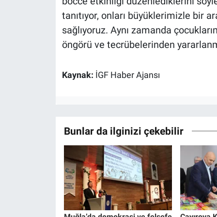
bocce etkinliği düzenlediklerini sö
tanıtıyor, onları büyüklerimizle bir a
sağlıyoruz. Aynı zamanda çocukları
öngörü ve tecrübelerinden yararlanm
Kaynak:
İGF Haber Ajansı
Bunlar da ilginizi çekebilir
Muğla’da demokrasi ve felsefe
Çayırova K