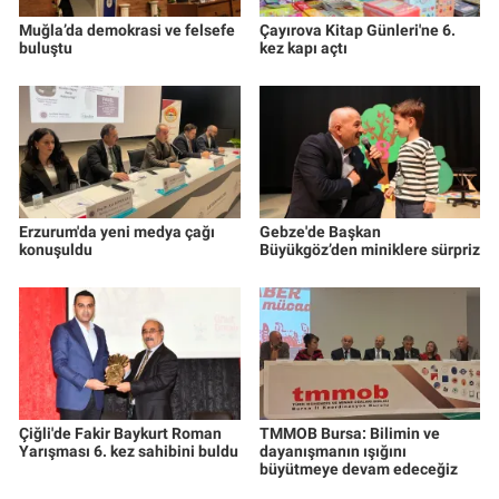
Muğla’da demokrasi ve felsefe
Çayırova Kitap Günleri'ne 6.
buluştu
kez kapı açtı
Erzurum'da yeni medya çağı
Gebze'de Başkan
konuşuldu
Büyükgöz’den miniklere sürpriz
Çiğli'de Fakir Baykurt Roman
TMMOB Bursa: Bilimin ve
Yarışması 6. kez sahibini buldu
dayanışmanın ışığını
büyütmeye devam edeceğiz