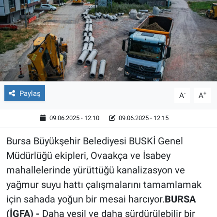
Röportaj
Video Galeri
Paylaş
-
+
A
A
09.06.2025 - 12:10
09.06.2025 - 12:15
Bursa Büyükşehir Belediyesi BUSKİ Genel
Müdürlüğü ekipleri, Ovaakça ve İsabey
mahallelerinde yürüttüğü kanalizasyon ve
yağmur suyu hattı çalışmalarını tamamlamak
için sahada yoğun bir mesai harcıyor.
BURSA
(İGFA) -
Daha yeşil ve daha sürdürülebilir bir