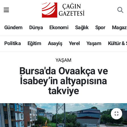
Politika
Nöbetçi Eczaneler
Gündem
Dünya
Ekonomi
Sağlık
Spor
Magaz
Eğitim
Hava Durumu
Politika
Eğitim
Asayiş
Yerel
Yaşam
Kültür &
Asayiş
Namaz Vakitleri
YAŞAM
Yerel
Trafik Durumu
Bursa'da Ovaakça ve
İsabey’in altyapısına
Yaşam
Süper Lig Puan Durumu ve Fikstür
takviye
Kültür & Sanat
Tüm Manşetler
Bilim-Teknoloji
Son Dakika Haberleri
Köşe Yazıları
Haber Arşivi