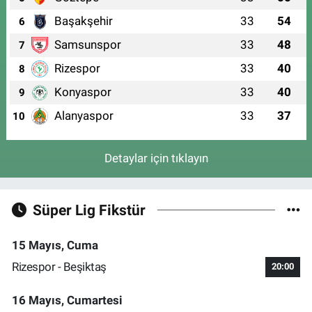
Başakşehir
33
54
6
Samsunspor
33
48
7
Rizespor
33
40
8
Konyaspor
33
40
9
Alanyaspor
33
37
10
Detaylar için tıklayın
Süper Lig Fikstür
15 Mayıs, Cuma
Rizespor - Beşiktaş
20:00
16 Mayıs, Cumartesi