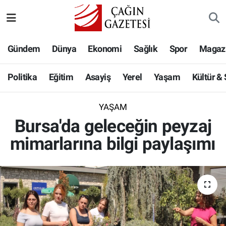
Politika
Nöbetçi Eczaneler
Gündem
Dünya
Ekonomi
Sağlık
Spor
Magaz
Eğitim
Hava Durumu
Politika
Eğitim
Asayiş
Yerel
Yaşam
Kültür &
Asayiş
Namaz Vakitleri
YAŞAM
Yerel
Trafik Durumu
Bursa'da geleceğin peyzaj
mimarlarına bilgi paylaşımı
Yaşam
Süper Lig Puan Durumu ve Fikstür
Kültür & Sanat
Tüm Manşetler
Bilim-Teknoloji
Son Dakika Haberleri
Köşe Yazıları
Haber Arşivi