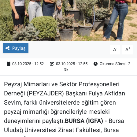
Röportaj
Video Galeri
Paylaş
-
+
A
A
03.10.2025 - 12:52
03.10.2025 - 12:55
Okunma Süresi: 2
Dk
Peyzaj Mimarları ve Sektör Profesyonelleri
Derneği (PEYZAJDER) Başkanı Fulya Akfidan
Sevim, farklı üniversitelerde eğitim gören
peyzaj mimarlığı öğrencileriyle mesleki
deneyimlerini paylaştı.
BURSA (İGFA) -
Bursa
Uludağ Üniversitesi Ziraat Fakültesi, Bursa