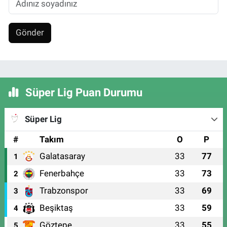
Gönder
Süper Lig Puan Durumu
Süper Lig
#
Takım
O
P
Galatasaray
33
77
1
Fenerbahçe
33
73
2
Trabzonspor
33
69
3
Beşiktaş
33
59
4
Göztepe
33
55
5