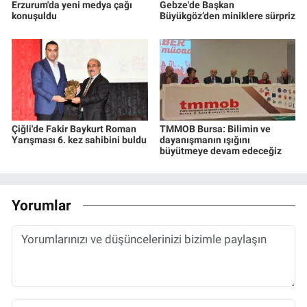
Erzurum'da yeni medya çağı
Gebze'de Başkan
konuşuldu
Büyükgöz’den miniklere sürpriz
Çiğli'de Fakir Baykurt Roman
TMMOB Bursa: Bilimin ve
Yarışması 6. kez sahibini buldu
dayanışmanın ışığını
büyütmeye devam edeceğiz
Yorumlar