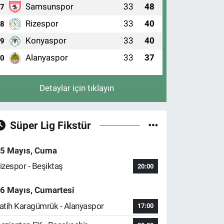
Samsunspor
33
48
7
Rizespor
33
40
8
Konyaspor
33
40
9
Alanyaspor
33
37
10
Detaylar için tıklayın
Süper Lig Fikstür
5 Mayıs, Cuma
izespor - Beşiktaş
20:00
6 Mayıs, Cumartesi
atih Karagümrük - Alanyaspor
17:00