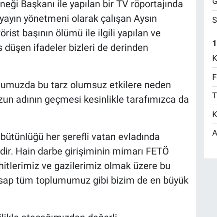
G
neği Başkanı ile yapılan bir TV röportajında
ayın yönetmeni olarak çalışan Aysın
S
rist başının ölümü ile ilgili yapılan ve
1
düşen ifadeler bizleri de derinden
K
F
mumuzda bu tarz olumsuz etkilere neden
T
un adının geçmesi kesinlikle tarafımızca da
K
A
ütünlüğü her şerefli vatan evladında
sidir. Hain darbe girişiminin mimarı FETÖ
ehitlerimiz ve gazilerimiz olmak üzere bu
esap tüm toplumumuz gibi bizim de en büyük