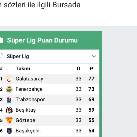
zleri ile ilgili Bursada
Süper Lig Puan Durumu
Süper Lig
#
Takım
O
P
Galatasaray
33
77
1
Fenerbahçe
33
73
2
Trabzonspor
33
69
3
Beşiktaş
33
59
4
Göztepe
33
55
5
Başakşehir
33
54
6