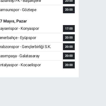
aziantep FK - Başakşehir
20:00
amsunspor - Göztepe
20:00
7 Mayıs, Pazar
ayserispor - Konyaspor
17:00
enerbahçe - Eyüpspor
20:00
rabzonspor - Gençlerbirliği S.K.
20:00
asımpaşa - Galatasaray
20:00
ntalyaspor - Kocaelispor
20:00