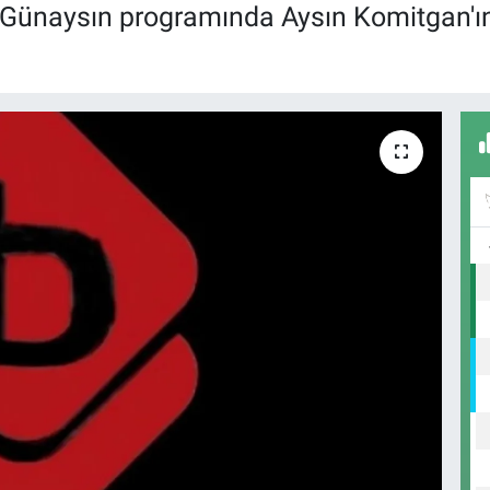
ünaysın programında Aysın Komitgan'ın sö