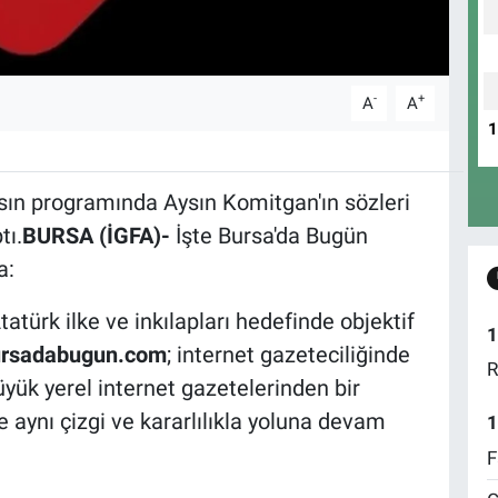
-
+
A
A
ın programında Aysın Komitgan'ın sözleri
tı.
BURSA (İGFA)-
İşte Bursa'da Bugün
a:
tatürk ilke ve inkılapları hedefinde objektif
1
rsadabugun.com
; internet gazeteciliğinde
R
üyük yerel internet gazetelerinden bir
e aynı çizgi ve kararlılıkla yoluna devam
1
F