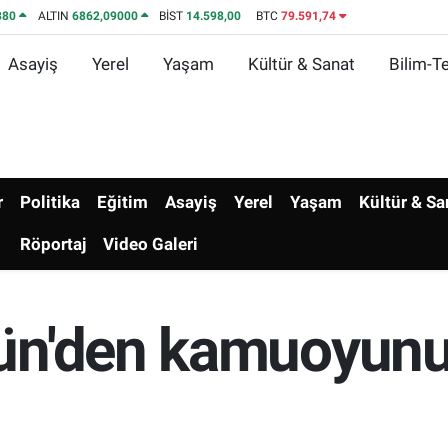
380
ALTIN
6862,09000
BİST
14.598,00
BTC
79.591,74
Asayiş
Yerel
Yaşam
Kültür & Sanat
Bilim-Te
r
Politika
Eğitim
Asayiş
Yerel
Yaşam
Kültür & Sa
Röportaj
Video Galeri
ün'den kamuoyun