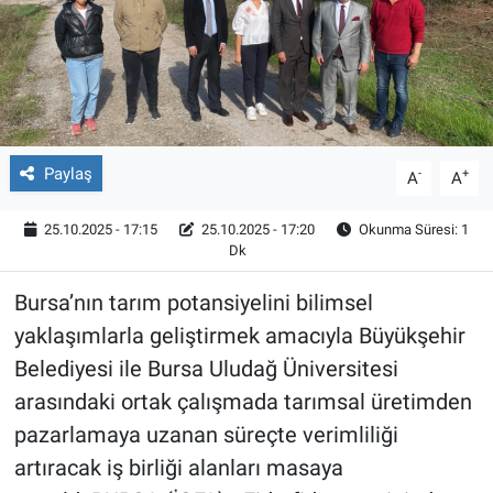
Röportaj
Video Galeri
Paylaş
-
+
A
A
25.10.2025 - 17:15
25.10.2025 - 17:20
Okunma Süresi: 1
Dk
Bursa’nın tarım potansiyelini bilimsel
yaklaşımlarla geliştirmek amacıyla Büyükşehir
Belediyesi ile Bursa Uludağ Üniversitesi
arasındaki ortak çalışmada tarımsal üretimden
pazarlamaya uzanan süreçte verimliliği
artıracak iş birliği alanları masaya