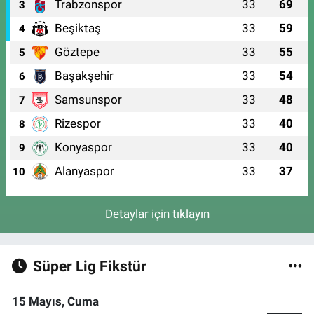
Trabzonspor
33
69
3
Beşiktaş
33
59
4
Göztepe
33
55
5
Başakşehir
33
54
6
Samsunspor
33
48
7
Rizespor
33
40
8
Konyaspor
33
40
9
Alanyaspor
33
37
10
Detaylar için tıklayın
Süper Lig Fikstür
15 Mayıs, Cuma