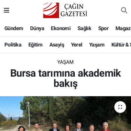
Politika
Nöbetçi Eczaneler
Gündem
Dünya
Ekonomi
Sağlık
Spor
Magaz
Eğitim
Hava Durumu
Politika
Eğitim
Asayiş
Yerel
Yaşam
Kültür &
Asayiş
Namaz Vakitleri
YAŞAM
Yerel
Trafik Durumu
Bursa tarımına akademik
bakış
Yaşam
Süper Lig Puan Durumu ve Fikstür
Kültür & Sanat
Tüm Manşetler
Bilim-Teknoloji
Son Dakika Haberleri
Köşe Yazıları
Haber Arşivi