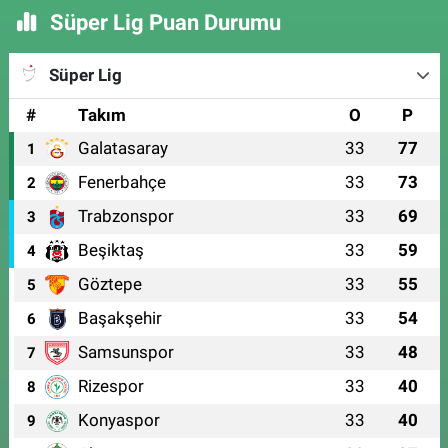
Süper Lig Puan Durumu
Süper Lig
#
Takım
O
P
Galatasaray
33
77
1
Fenerbahçe
33
73
2
Trabzonspor
33
69
3
Beşiktaş
33
59
4
Göztepe
33
55
5
Başakşehir
33
54
6
Samsunspor
33
48
7
Rizespor
33
40
8
Konyaspor
33
40
9