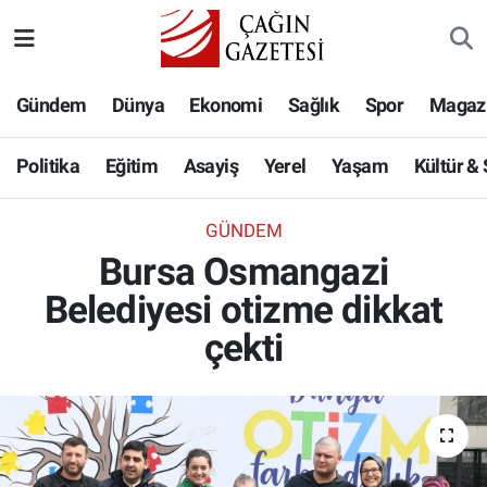
Politika
Nöbetçi Eczaneler
Gündem
Dünya
Ekonomi
Sağlık
Spor
Magaz
Eğitim
Hava Durumu
Politika
Eğitim
Asayiş
Yerel
Yaşam
Kültür &
Asayiş
Namaz Vakitleri
GÜNDEM
Yerel
Trafik Durumu
Bursa Osmangazi
Belediyesi otizme dikkat
Yaşam
Süper Lig Puan Durumu ve Fikstür
çekti
Kültür & Sanat
Tüm Manşetler
Bilim-Teknoloji
Son Dakika Haberleri
Köşe Yazıları
Haber Arşivi