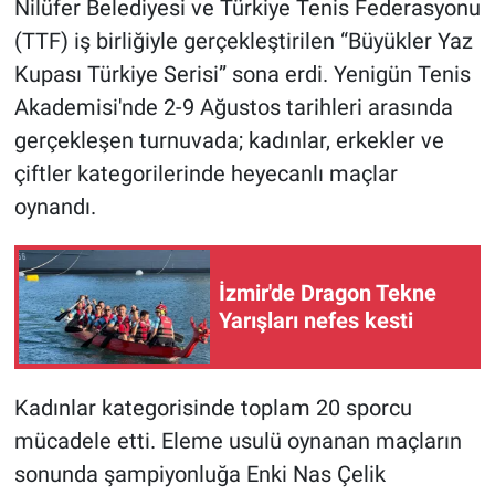
Nilüfer Belediyesi ve Türkiye Tenis Federasyonu
(TTF) iş birliğiyle gerçekleştirilen “Büyükler Yaz
Kupası Türkiye Serisi” sona erdi. Yenigün Tenis
Akademisi'nde 2-9 Ağustos tarihleri arasında
gerçekleşen turnuvada; kadınlar, erkekler ve
çiftler kategorilerinde heyecanlı maçlar
oynandı.
İzmir'de Dragon Tekne
Yarışları nefes kesti
Kadınlar kategorisinde toplam 20 sporcu
mücadele etti. Eleme usulü oynanan maçların
sonunda şampiyonluğa Enki Nas Çelik