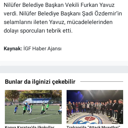
Nilüfer Belediye Başkan Vekili Furkan Yavuz
verdi. Nilüfer Belediye Başkanı Şadi Özdemir’in
selamlarını ileten Yavuz, mücadelelerinden
dolayı sporcuları tebrik etti.
Kaynak:
İGF Haber Ajansı
Bunlar da ilginizi çekebilir
Konya Karatay'da ilkokullar
Trabzon’da “Attack Muaythai”