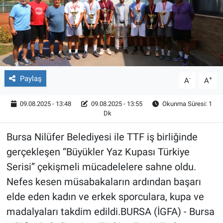
Röportaj
Video Galeri
Paylaş
-
+
A
A
09.08.2025 - 13:48
09.08.2025 - 13:55
Okunma Süresi: 1
Dk
Bursa Nilüfer Belediyesi ile TTF iş birliğinde
gerçekleşen “Büyükler Yaz Kupası Türkiye
Serisi” çekişmeli mücadelelere sahne oldu.
Nefes kesen müsabakaların ardından başarı
elde eden kadın ve erkek sporculara, kupa ve
madalyaları takdim edildi.BURSA (İGFA) - Bursa