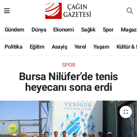
Politika
Nöbetçi Eczaneler
Gündem
Dünya
Ekonomi
Sağlık
Spor
Magaz
Eğitim
Hava Durumu
Politika
Eğitim
Asayiş
Yerel
Yaşam
Kültür &
Asayiş
Namaz Vakitleri
SPOR
Yerel
Trafik Durumu
Bursa Nilüfer’de tenis
heyecanı sona erdi
Yaşam
Süper Lig Puan Durumu ve Fikstür
Kültür & Sanat
Tüm Manşetler
Bilim-Teknoloji
Son Dakika Haberleri
Köşe Yazıları
Haber Arşivi