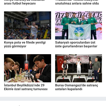
arası futbol heyecanı
unutulmaz anlara sahne oldu
Konya pota ve filede yenilgi
Sakaryalı sporculardan üst
yüzü görmüyor
üste gururlandıran başarılar
İstanbul Beylikdüzü’nde 29
Bursa Osmangazi’de satranç
Ekim’e özel satranç turnuvası
ustaları kupalandı