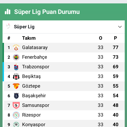
Süper Lig Puan Durumu
Süper Lig
#
Takım
O
P
Galatasaray
33
77
1
Fenerbahçe
33
73
2
Trabzonspor
33
69
3
Beşiktaş
33
59
4
Göztepe
33
55
5
Başakşehir
33
54
6
Samsunspor
33
48
7
Rizespor
33
40
8
Konyaspor
33
40
9