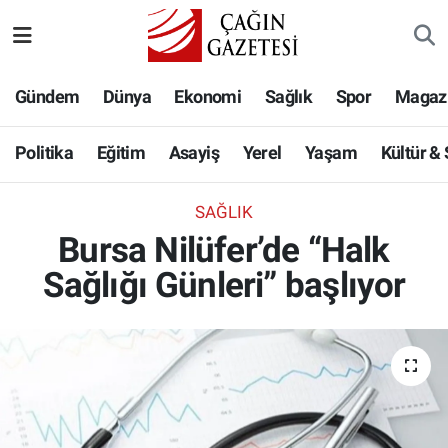
Politika
Nöbetçi Eczaneler
Gündem
Dünya
Ekonomi
Sağlık
Spor
Magaz
Eğitim
Hava Durumu
Politika
Eğitim
Asayiş
Yerel
Yaşam
Kültür &
Asayiş
Namaz Vakitleri
SAĞLIK
Yerel
Trafik Durumu
Bursa Nilüfer’de “Halk
Sağlığı Günleri” başlıyor
Yaşam
Süper Lig Puan Durumu ve Fikstür
Kültür & Sanat
Tüm Manşetler
Bilim-Teknoloji
Son Dakika Haberleri
Köşe Yazıları
Haber Arşivi