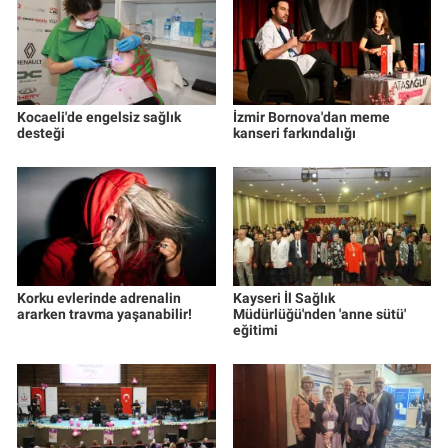
Kocaeli'de engelsiz sağlık
İzmir Bornova'dan meme
desteği
kanseri farkındalığı
Korku evlerinde adrenalin
Kayseri İl Sağlık
ararken travma yaşanabilir!
Müdürlüğü'nden 'anne sütü'
eğitimi