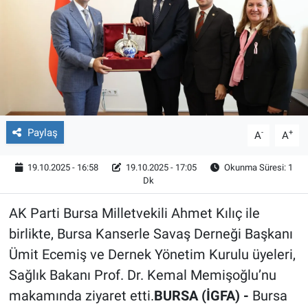
Röportaj
Video Galeri
Paylaş
-
+
A
A
19.10.2025 - 16:58
19.10.2025 - 17:05
Okunma Süresi: 1
Dk
AK Parti Bursa Milletvekili Ahmet Kılıç ile
birlikte, Bursa Kanserle Savaş Derneği Başkanı
Ümit Ecemiş ve Dernek Yönetim Kurulu üyeleri,
Sağlık Bakanı Prof. Dr. Kemal Memişoğlu’nu
makamında ziyaret etti.
BURSA (İGFA) -
Bursa