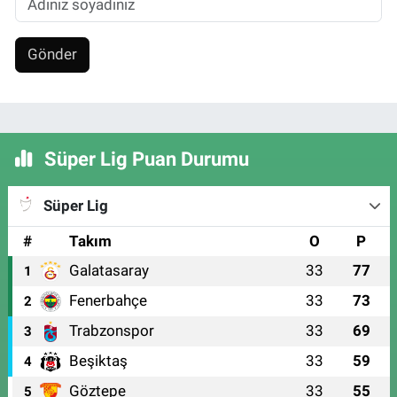
Gönder
Süper Lig Puan Durumu
Süper Lig
#
Takım
O
P
Galatasaray
33
77
1
Fenerbahçe
33
73
2
Trabzonspor
33
69
3
Beşiktaş
33
59
4
Göztepe
33
55
5