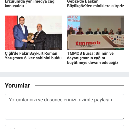
Erzurum'da yeni medya çağı
Gebze'de Başkan
konuşuldu
Büyükgöz’den miniklere sürpriz
Çiğli'de Fakir Baykurt Roman
TMMOB Bursa: Bilimin ve
Yarışması 6. kez sahibini buldu
dayanışmanın ışığını
büyütmeye devam edeceğiz
Yorumlar