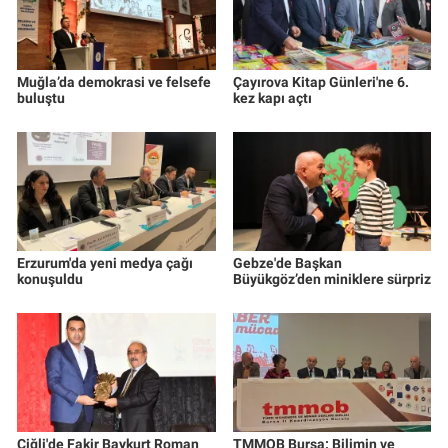
Muğla’da demokrasi ve felsefe
Çayırova Kitap Günleri'ne 6.
buluştu
kez kapı açtı
Erzurum'da yeni medya çağı
Gebze'de Başkan
konuşuldu
Büyükgöz’den miniklere sürpriz
Çiğli'de Fakir Baykurt Roman
TMMOB Bursa: Bilimin ve