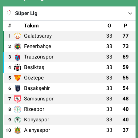
Süper Lig
#
Takım
O
P
Galatasaray
33
77
1
Fenerbahçe
33
73
2
Trabzonspor
33
69
3
Beşiktaş
33
59
4
Göztepe
33
55
5
Başakşehir
33
54
6
Samsunspor
33
48
7
Rizespor
33
40
8
Konyaspor
33
40
9
Alanyaspor
33
37
10