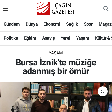
Politika
Nöbetçi Eczaneler
Gündem
Dünya
Ekonomi
Sağlık
Spor
Magaz
Eğitim
Hava Durumu
Politika
Eğitim
Asayiş
Yerel
Yaşam
Kültür &
Asayiş
Namaz Vakitleri
YAŞAM
Yerel
Trafik Durumu
Bursa İznik'te müziğe
adanmış bir ömür
Yaşam
Süper Lig Puan Durumu ve Fikstür
Kültür & Sanat
Tüm Manşetler
Bilim-Teknoloji
Son Dakika Haberleri
Köşe Yazıları
Haber Arşivi