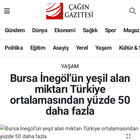
Politika
Nöbetçi Eczaneler
Gündem
Dünya
Ekonomi
Sağlık
Spor
Magaz
Eğitim
Hava Durumu
Politika
Eğitim
Asayiş
Yerel
Yaşam
Kültür &
Asayiş
Namaz Vakitleri
YAŞAM
Yerel
Trafik Durumu
Bursa İnegöl’ün yeşil alan
miktarı Türkiye
Yaşam
Süper Lig Puan Durumu ve Fikstür
ortalamasından yüzde 50
Kültür & Sanat
Tüm Manşetler
daha fazla
Bilim-Teknoloji
Son Dakika Haberleri
Köşe Yazıları
Haber Arşivi