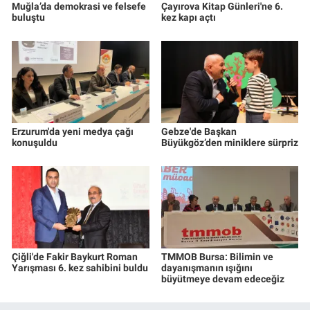
Muğla’da demokrasi ve felsefe
Çayırova Kitap Günleri'ne 6.
buluştu
kez kapı açtı
Erzurum'da yeni medya çağı
Gebze'de Başkan
konuşuldu
Büyükgöz’den miniklere sürpriz
Çiğli'de Fakir Baykurt Roman
TMMOB Bursa: Bilimin ve
Yarışması 6. kez sahibini buldu
dayanışmanın ışığını
büyütmeye devam edeceğiz