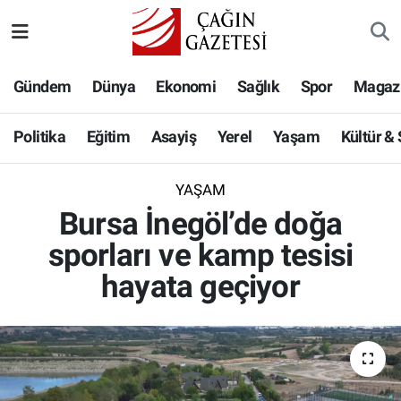
Politika
Nöbetçi Eczaneler
Gündem
Dünya
Ekonomi
Sağlık
Spor
Magaz
Eğitim
Hava Durumu
Politika
Eğitim
Asayiş
Yerel
Yaşam
Kültür &
Asayiş
Namaz Vakitleri
YAŞAM
Yerel
Trafik Durumu
Bursa İnegöl’de doğa
sporları ve kamp tesisi
Yaşam
Süper Lig Puan Durumu ve Fikstür
hayata geçiyor
Kültür & Sanat
Tüm Manşetler
Bilim-Teknoloji
Son Dakika Haberleri
Köşe Yazıları
Haber Arşivi