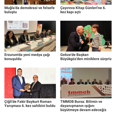
Muğla’da demokrasi ve felsefe
Çayırova Kitap Günleri'ne 6.
buluştu
kez kapı açtı
Erzurum'da yeni medya çağı
Gebze'de Başkan
konuşuldu
Büyükgöz’den miniklere sürpriz
Çiğli'de Fakir Baykurt Roman
TMMOB Bursa: Bilimin ve
Yarışması 6. kez sahibini buldu
dayanışmanın ışığını
büyütmeye devam edeceğiz