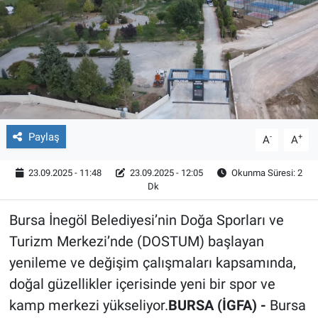
Röportaj
Video Galeri
Paylaş
-
+
A
A
23.09.2025 - 11:48
23.09.2025 - 12:05
Okunma Süresi: 2
Dk
Bursa İnegöl Belediyesi’nin Doğa Sporları ve
Turizm Merkezi’nde (DOSTUM) başlayan
yenileme ve değişim çalışmaları kapsamında,
doğal güzellikler içerisinde yeni bir spor ve
kamp merkezi yükseliyor.
BURSA (İGFA) -
Bursa