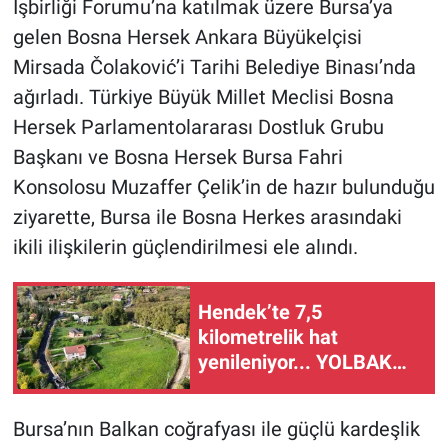
İşbirliği Forumu’na katılmak üzere Bursa’ya
gelen Bosna Hersek Ankara Büyükelçisi
Mirsada Čolaković’i Tarihi Belediye Binası’nda
ağırladı. Türkiye Büyük Millet Meclisi Bosna
Hersek Parlamentolararası Dostluk Grubu
Başkanı ve Bosna Hersek Bursa Fahri
Konsolosu Muzaffer Çelik’in de hazır bulunduğu
ziyarette, Bursa ile Bosna Herkes arasındaki
ikili ilişkilerin güçlendirilmesi ele alındı.
Hendek’te 7,5
kilometrelik hat
yenileniyor... YOLBAK
yolları tablo gibi işliyor
Bursa’nın Balkan coğrafyası ile güçlü kardeşlik