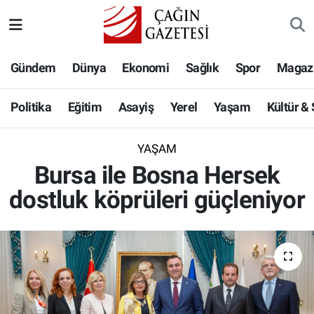
Politika
Nöbetçi Eczaneler
Gündem
Dünya
Ekonomi
Sağlık
Spor
Magaz
Eğitim
Hava Durumu
Politika
Eğitim
Asayiş
Yerel
Yaşam
Kültür &
Asayiş
Namaz Vakitleri
YAŞAM
Yerel
Trafik Durumu
Bursa ile Bosna Hersek
dostluk köprüleri güçleniyor
Yaşam
Süper Lig Puan Durumu ve Fikstür
Kültür & Sanat
Tüm Manşetler
Bilim-Teknoloji
Son Dakika Haberleri
Köşe Yazıları
Haber Arşivi