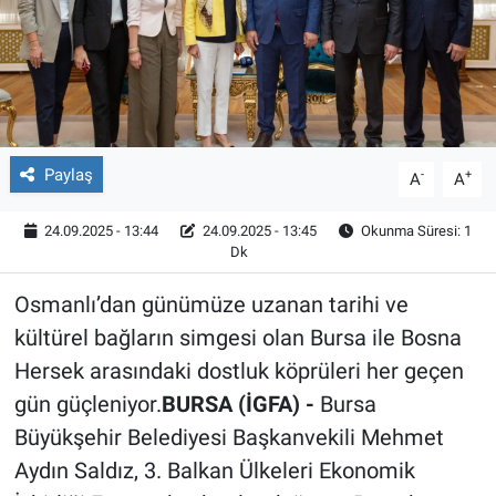
Röportaj
Video Galeri
Paylaş
-
+
A
A
24.09.2025 - 13:44
24.09.2025 - 13:45
Okunma Süresi: 1
Dk
Osmanlı’dan günümüze uzanan tarihi ve
kültürel bağların simgesi olan Bursa ile Bosna
Hersek arasındaki dostluk köprüleri her geçen
gün güçleniyor.
BURSA (İGFA) -
Bursa
Büyükşehir Belediyesi Başkanvekili Mehmet
Aydın Saldız, 3. Balkan Ülkeleri Ekonomik