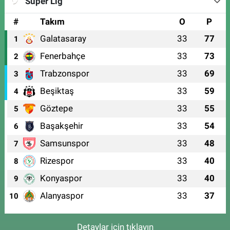
Süper Lig
#
Takım
O
P
Galatasaray
33
77
1
Fenerbahçe
33
73
2
Trabzonspor
33
69
3
Beşiktaş
33
59
4
Göztepe
33
55
5
Başakşehir
33
54
6
Samsunspor
33
48
7
Rizespor
33
40
8
Konyaspor
33
40
9
Alanyaspor
33
37
10
Detaylar için tıklayın