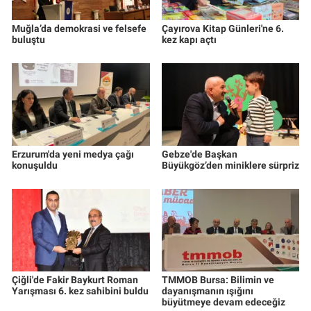
Muğla’da demokrasi ve felsefe
Çayırova Kitap Günleri'ne 6.
buluştu
kez kapı açtı
Erzurum'da yeni medya çağı
Gebze'de Başkan
konuşuldu
Büyükgöz’den miniklere sürpriz
Çiğli'de Fakir Baykurt Roman
TMMOB Bursa: Bilimin ve
Yarışması 6. kez sahibini buldu
dayanışmanın ışığını
büyütmeye devam edeceğiz