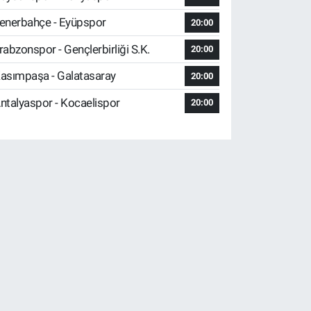
enerbahçe - Eyüpspor
20:00
rabzonspor - Gençlerbirliği S.K.
20:00
asımpaşa - Galatasaray
20:00
ntalyaspor - Kocaelispor
20:00