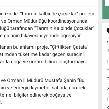
n izinde: “tarımın kalbinde çocuklar” projesi
ım ve Orman Müdürlüğü koordinasyonunda,
üğü tarafından “Tarımın Kalbinde Çocuklar”
ve gıdanın hikâyesini yerinde öğreniyor.
1
anan bu anlamlı proje, “Çiftlikten Çatala”
R
retimden tüketime kadar geçen sürecini,
arda doğa ve üretim bilinci oluşturmayı
1
F
G
arım ve Orman İl Müdürü Mustafa Şahin “Bu
timin ve emeğin kıymetini sahada görerek
S
i temel bilgiler edinerek doğaya ve
1
.
K