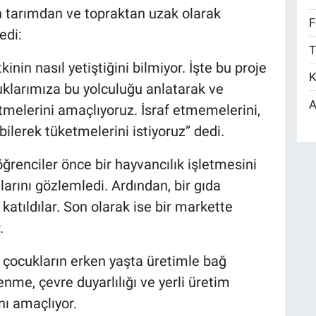
ın tarımdan ve topraktan uzak olarak
F
edi:
T
kinin nasıl yetiştiğini bilmiyor. İşte bu proje
K
klarımıza bu yolculuğu anlatarak ve
A
tmelerini amaçlıyoruz. İsraf etmemelerini,
i bilerek tüketmelerini istiyoruz” dedi.
öğrenciler önce bir hayvancılık işletmesini
arını gözlemledi. Ardından, bir gıda
katıldılar. Son olarak ise bir markette
.
 çocukların erken yaşta üretimle bağ
enme, çevre duyarlılığı ve yerli üretim
nı amaçlıyor.