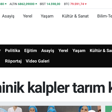
380
ALTIN
6862,09000
BİST
14.598,00
BTC
79.591,74
Asayiş
Yerel
Yaşam
Kültür & Sanat
Bilim-Te
r
Politika
Eğitim
Asayiş
Yerel
Yaşam
Kültür & Sa
Röportaj
Video Galeri
nik kalpler tarım 