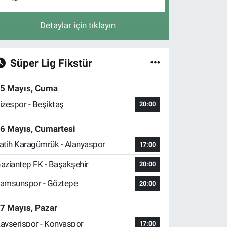
Detaylar için tıklayın
Süper Lig Fikstür
5 Mayıs, Cuma
izespor - Beşiktaş
20:00
6 Mayıs, Cumartesi
atih Karagümrük - Alanyaspor
17:00
aziantep FK - Başakşehir
20:00
amsunspor - Göztepe
20:00
7 Mayıs, Pazar
ayserispor - Konyaspor
17:00