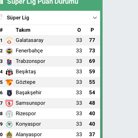
Süper Lig Puan Durumu
Süper Lig
#
Takım
O
P
Galatasaray
33
77
1
Fenerbahçe
33
73
2
Trabzonspor
33
69
3
Beşiktaş
33
59
4
Göztepe
33
55
5
Başakşehir
33
54
6
Samsunspor
33
48
7
Rizespor
33
40
8
Konyaspor
33
40
9
Alanyaspor
33
37
10