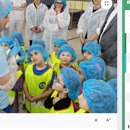
-
+
A
A