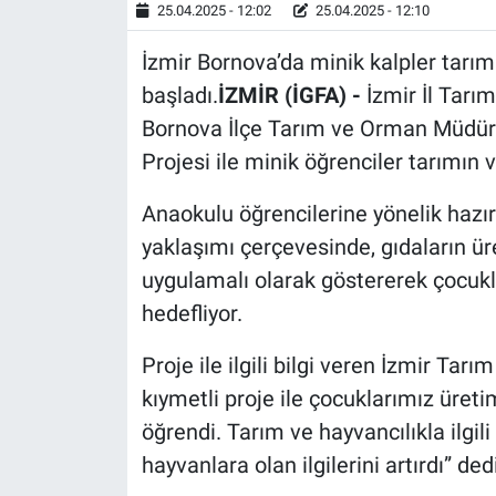
25.04.2025 - 12:02
25.04.2025 - 12:10
İzmir Bornova’da minik kalpler tarımı
başladı.
İZMİR (İGFA) -
İzmir İl Tar
Bornova İlçe Tarım ve Orman Müdürl
Projesi ile minik öğrenciler tarımın 
Anaokulu öğrencilerine yönelik hazırl
yaklaşımı çerçevesinde, gıdaların ü
uygulamalı olarak göstererek çocukl
hedefliyor.
Proje ile ilgili bilgi veren İzmir T
kıymetli proje ile çocuklarımız üre
öğrendi. Tarım ve hayvancılıkla ilgil
hayvanlara olan ilgilerini artırdı” dedi