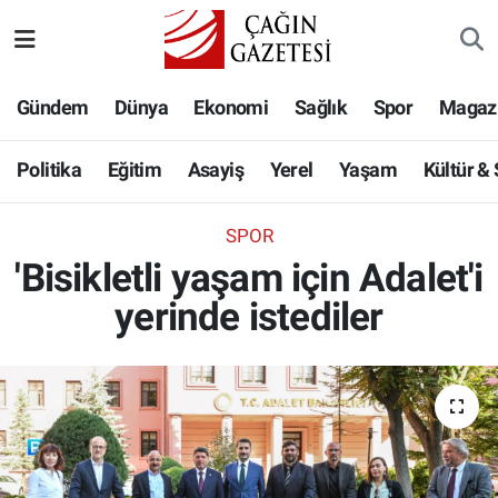
Politika
Nöbetçi Eczaneler
Gündem
Dünya
Ekonomi
Sağlık
Spor
Magaz
Eğitim
Hava Durumu
Politika
Eğitim
Asayiş
Yerel
Yaşam
Kültür &
Asayiş
Namaz Vakitleri
SPOR
Yerel
Trafik Durumu
'Bisikletli yaşam için Adalet'i
yerinde istediler
Yaşam
Süper Lig Puan Durumu ve Fikstür
Kültür & Sanat
Tüm Manşetler
Bilim-Teknoloji
Son Dakika Haberleri
Köşe Yazıları
Haber Arşivi