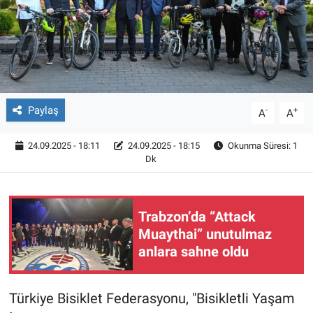
Röportaj
Video Galeri
Paylaş
-
+
A
A
24.09.2025 - 18:11
24.09.2025 - 18:15
Okunma Süresi: 1
Dk
Trabzon’da “Attack
Muaythai” unutulmaz
anlara sahne oldu
Türkiye Bisiklet Federasyonu, "Bisikletli Yaşam