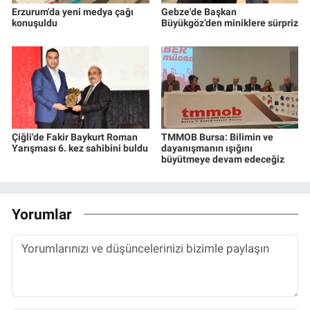
Erzurum'da yeni medya çağı
Gebze'de Başkan
konuşuldu
Büyükgöz’den miniklere sürpriz
Çiğli'de Fakir Baykurt Roman
TMMOB Bursa: Bilimin ve
Yarışması 6. kez sahibini buldu
dayanışmanın ışığını
büyütmeye devam edeceğiz
Yorumlar