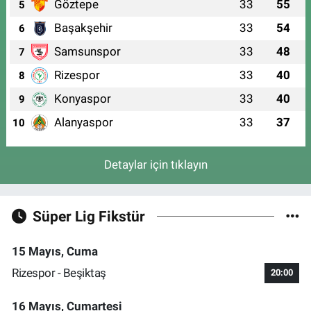
Göztepe
33
55
5
Başakşehir
33
54
6
Samsunspor
33
48
7
Rizespor
33
40
8
Konyaspor
33
40
9
Alanyaspor
33
37
10
Detaylar için tıklayın
Süper Lig Fikstür
15 Mayıs, Cuma
Rizespor - Beşiktaş
20:00
16 Mayıs, Cumartesi