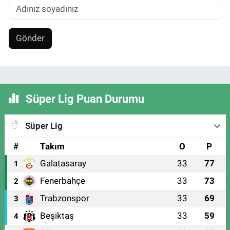
Gönder
Süper Lig Puan Durumu
Süper Lig
#
Takım
O
P
Galatasaray
33
77
1
Fenerbahçe
33
73
2
Trabzonspor
33
69
3
Beşiktaş
33
59
4