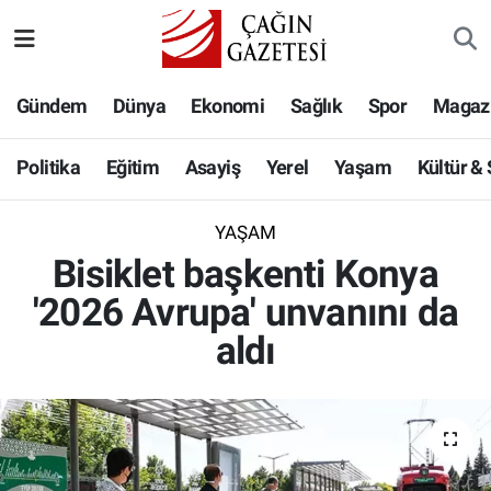
Politika
Nöbetçi Eczaneler
Gündem
Dünya
Ekonomi
Sağlık
Spor
Magaz
Eğitim
Hava Durumu
Politika
Eğitim
Asayiş
Yerel
Yaşam
Kültür &
Asayiş
Namaz Vakitleri
YAŞAM
Yerel
Trafik Durumu
Bisiklet başkenti Konya
'2026 Avrupa' unvanını da
Yaşam
Süper Lig Puan Durumu ve Fikstür
aldı
Kültür & Sanat
Tüm Manşetler
Bilim-Teknoloji
Son Dakika Haberleri
Köşe Yazıları
Haber Arşivi