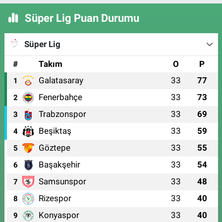
Süper Lig Puan Durumu
Süper Lig
#
Takım
O
P
Galatasaray
33
77
1
Fenerbahçe
33
73
2
Trabzonspor
33
69
3
Beşiktaş
33
59
4
Göztepe
33
55
5
Başakşehir
33
54
6
Samsunspor
33
48
7
Rizespor
33
40
8
Konyaspor
33
40
9