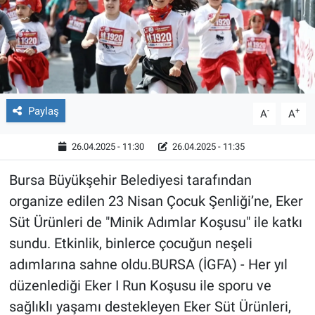
Röportaj
Video Galeri
Paylaş
-
+
A
A
26.04.2025 - 11:30
26.04.2025 - 11:35
Bursa Büyükşehir Belediyesi tarafından
organize edilen 23 Nisan Çocuk Şenliği’ne, Eker
Süt Ürünleri de "Minik Adımlar Koşusu" ile katkı
sundu. Etkinlik, binlerce çocuğun neşeli
adımlarına sahne oldu.BURSA (İGFA) - Her yıl
düzenlediği Eker I Run Koşusu ile sporu ve
sağlıklı yaşamı destekleyen Eker Süt Ürünleri,