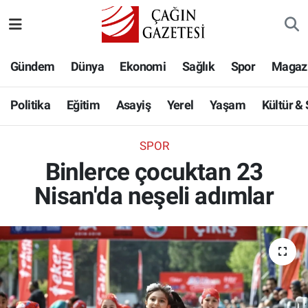
Politika
Nöbetçi Eczaneler
Gündem
Dünya
Ekonomi
Sağlık
Spor
Magaz
Eğitim
Hava Durumu
Politika
Eğitim
Asayiş
Yerel
Yaşam
Kültür &
Asayiş
Namaz Vakitleri
SPOR
Yerel
Trafik Durumu
Binlerce çocuktan 23
Nisan'da neşeli adımlar
Yaşam
Süper Lig Puan Durumu ve Fikstür
Kültür & Sanat
Tüm Manşetler
Bilim-Teknoloji
Son Dakika Haberleri
Köşe Yazıları
Haber Arşivi